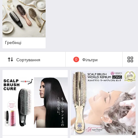
Відкрийте для себе наш асортимент:
Стильні резинки та скранчі:
ніжно тримають
волосся, не пошкоджуючи його структуру.
Трендові краби та затискачі:
для швидких та
елегантних укладок за кілька секунд.
Обручі та пов'язки:
ідеальний акцент для будь-якої
довжини волосся.
Гребінці
Шпильки з декором:
перли, каміння та
мінімалістичний метал для особливих подій.
Сортування
0
Фільтри