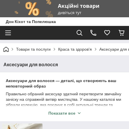
Дон Кіхот та Попелюшка
Товари та послуги
Краса та здоров'я
Аксесуари для 
Аксесуари для волосся
Аксесуари для волосся — деталі, що створюють ваш
неповторний образ
Правильно обраний аксесуар здатний перетворити звичайну
зачіску на справжній витвір мистецтва. У нашому каталозі ми
зібрали колекцію, яка поєднує в собі актуальні тренди та
дбайливе ставлення до вашого волосся. Від повсякденного
Показати все
комфорту до вечірнього сяйва — у нас є все, щоб ви
почувалися особливою.