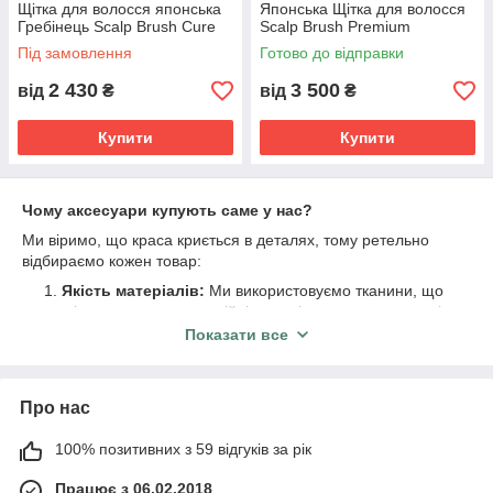
Щітка для волосся японська
Японська Щітка для волосся
Гребінець Scalp Brush Cure
Scalp Brush Premium
Під замовлення
Готово до відправки
2 430
3 500
від
₴
від
₴
Купити
Купити
Чому аксесуари купують саме у нас?
Ми віримо, що краса криється в деталях, тому ретельно
відбираємо кожен товар:
Якість матеріалів:
Ми використовуємо тканини, що
не січуть волосся, та надійні механізми в шпильках, які
не ламаються після першого використання.
Показати все
Стильний дизайн:
Слідкуємо за модою, щоб ви
завжди могли знайти у нас актуальні новинки сезону.
Про нас
Приємні ціни:
Створювати нові образи щодня тепер
легко та доступно.
100% позитивних з 59 відгуків за рік
Чудова ідея для подарунка:
Наші аксесуари — це
готовий прояв уваги для подруги, мами чи сестри.
Працює з 06.02.2018