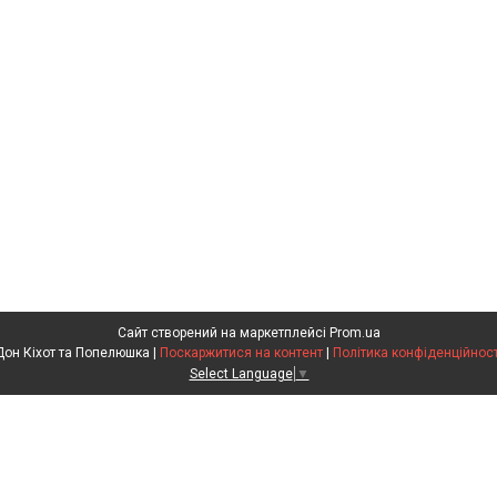
Сайт створений на маркетплейсі
Prom.ua
Дон Кіхот та Попелюшка |
Поскаржитися на контент
|
Політика конфіденційност
Select Language
▼