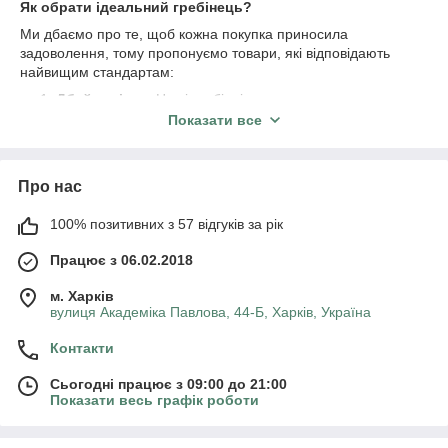
Як обрати ідеальний гребінець?
Ми дбаємо про те, щоб кожна покупка приносила
задоволення, тому пропонуємо товари, які відповідають
найвищим стандартам:
Дбайливість:
Наші гребінці мають гладко
відшліфовані зубці та м’які подушечки, що запобігає
Показати все
посіченню кінчиків.
Якісні матеріали:
Натуральне дерево,
антистатичний пластик та термостійкі матеріали для
Про нас
безпечної сушки феном.
100% позитивних з 57 відгуків за рік
Ергономічний дизайн:
Зручні ручки, що не
ковзають, роблять процес розчісування максимально
Працює з 06.02.2018
комфортним.
Гігієнічність:
Всі моделі легко миються та довго
м. Харків
вулиця Академіка Павлова, 44-Б, Харків, Україна
зберігають свій первинний вигляд.
Подаруйте своєму волоссю професійний догляд щодня!
Контакти
Сьогодні працює з 09:00 до 21:00
Показати весь графік роботи