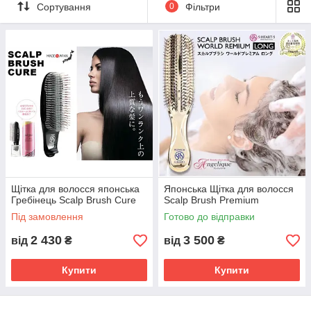
Масажні щітки:
стимулюють кровообіг та сприяють
Сортування
0
Фільтри
росту волосся.
Дерев'яні гребінці:
знімають статичну електрику та
ідеально підходять для нанесення масок.
Щітки для розплутування (detangler):
легко
справляються з мокрим або дуже густим волоссям без
болю.
Браші для укладки:
допоможуть створити ідеальний
об'єм за лічені хвилини.
Щітка для волосся японська
Японська Щітка для волосся
Гребінець Scalp Brush Cure
Scalp Brush Premium
Під замовлення
Готово до відправки
2 430
3 500
від
₴
від
₴
Купити
Купити