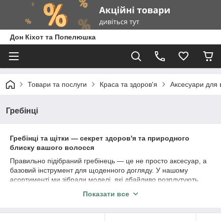
Дон Кіхот та Попелюшка
Товари та послуги
Краса та здоров'я
Аксесуари для 
Гребінці
Гребінці та щітки — секрет здоров'я та природного
блиску вашого волосся
Правильно підібраний гребінець — це не просто аксесуар, а
базовий інструмент для щоденного догляду. У нашому
асортименті ми зібрали моделі, які дбайливо розплутують
навіть найнеслухняніше волосся, не пошкоджуючи його
Показати все
структуру. Від класичних дерев’яних гребенів до сучасних
професійних щіток — оберіть свій ідеальний інструмент: