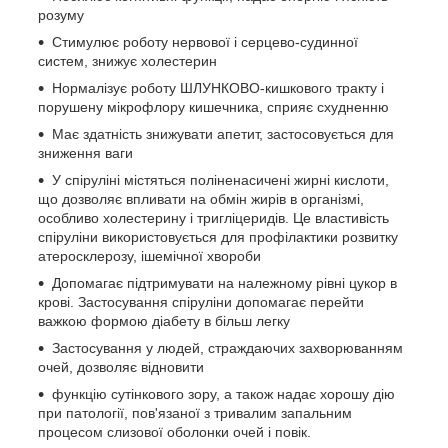
розуму
Стимулює роботу нервової і серцево-судинної
систем, знижує холестерин
Нормалізує роботу ШЛУНКОВО-кишкового тракту і
порушену мікрофлору кишечника, сприяє схудненню
Має здатність знижувати апетит, застосовується для
зниження ваги
У спіруліні містяться поліненасичені жирні кислоти,
що дозволяє впливати на обмін жирів в організмі,
особливо холестерину і тригліцеридів. Це властивість
спіруліни використовується для профілактики розвитку
атеросклерозу, ішемічної хвороби
Допомагає підтримувати на належному рівні цукор в
крові. Застосування спіруліни допомагає перейти
важкою формою діабету в більш легку
Застосування у людей, страждаючих захворюванням
очей, дозволяє відновити
функцію сутінкового зору, а також надає хорошу дію
при патології, пов'язаної з тривалим запальним
процесом слизової оболонки очей і повік.