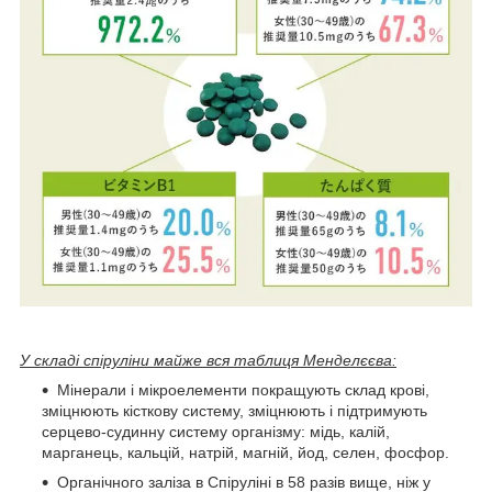
У складі спіруліни майже вся таблиця Менделєєва:
Мінерали і мікроелементи покращують склад крові,
зміцнюють кісткову систему, зміцнюють і підтримують
серцево-судинну систему організму: мідь, калій,
марганець, кальцій, натрій, магній, йод, селен, фосфор.
Органічного заліза в Спіруліні в 58 разів вище, ніж у