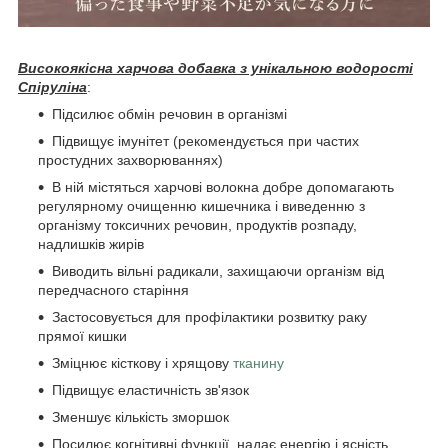
Високоякісна харчова добавка з унікальною водорості
Спіруліна
:
Підсилює обмін речовин в організмі
Підвищує імунітет (рекомендується при частих
простудних захворюваннях)
В ній містяться харчові волокна добре допомагають
регулярному очищенню кишечника і виведенню з
організму токсичних речовин, продуктів розпаду,
надлишків жирів
Виводить вільні радикали, захищаючи організм від
передчасного старіння
Застосовується для профілактики розвитку раку
прямої кишки
Зміцнює кісткову і хрящову
тканину
Підвищує еластичність зв'язок
Зменшує кількість зморшок
Посилює когнітивні функції, надає енергію і ясність