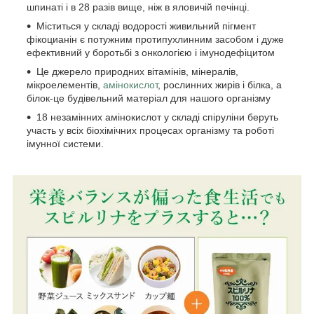
шпинаті і в 28 разів вище, ніж в яловичій печінці.
Міститься у складі водорості живильний пігмент
фікоцианін є потужним протипухлинним засобом і дуже
ефективний у боротьбі з онкологією і імунодефіцитом
Це джерело природних вітамінів, мінералів,
мікроелементів,
амінокислот
, рослинних жирів і білка, а
білок-це будівельний матеріал для нашого організму
18 незамінних амінокислот у складі спіруліни беруть
участь у всіх біохімічних процесах організму та роботі
імунної системи.