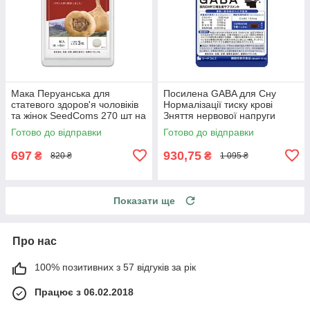
Мака Перуанська для
Посилена GABA для Сну
статевого здоров'я чоловіків
Нормалізації тиску крові
та жінок SeedComs 270 шт на
Зняття нервової напруги
3 місяці прийому
Габа SeedComs 30 шт на 1
Готово до відправки
Готово до відправки
місяць прийому
697
930,75
₴
₴
820 ₴
1 095 ₴
Показати ще
Про нас
100% позитивних з 57 відгуків за рік
Працює з 06.02.2018