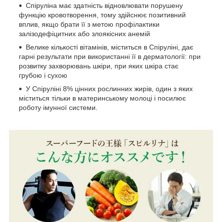
Спіруліна має здатність відновлювати порушену
функцію кровотворення, тому здійснює позитивний
вплив, якщо брати її з метою профілактики
залізодефіцитних або злоякісних анемій
Велике кількості вітамінів, міститься в Спіруліні, дає
гарні результати при використанні її в дерматології: при
розвитку захворювань шкіри, при яких шкіра стає
грубою і сухою
У Спіруліні 8% цінних рослинних жирів, один з яких
міститься тільки в материнському молоці і посилює
роботу імунної системи.