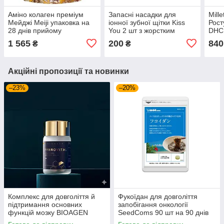
Аміно колаген преміум
Запасні насадки для
Mill
Мейджі Meiji упаковка на
іонної зубної щітки Kiss
Рост
28 днів прийому
You 2 шт з жорстким
DHC 
ворсом.
при
1 565
200
840
₴
₴
Акційні пропозиції та новинки
–23%
–20%
Комплекс для довголіття й
Фукоїдан для довголіття
підтримання основних
запобігання онкології
функцій мозку BIOAGEN
SeedComs 90 шт на 90 днів
PYRROVITAL NMN 60 капсул