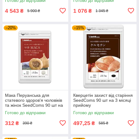
Готово до відправки
Готово до відправки
на 30 днів приймання
4 543
1 076
₴
₴
5 900 ₴
1 345 ₴
–20%
–15%
Мака Перуанська для
Кверцетін захист від старіння
статевого здоров'я чоловіків
SeedComs 90 шт на 3 місяці
та жінок SeedComs 90 шт на
прийому
1 місяць прийому
Готово до відправки
Готово до відправки
312
497,25
₴
₴
390 ₴
585 ₴