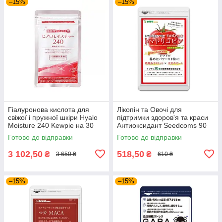
–15%
–15%
Гіалуронова кислота для
Лікопін та Овочі для
свіжої і пружної шкіри Hyalo
підтримки здоров'я та краси
Moisture 240 Kewpie на 30
Антиоксидант Seedcoms 90
днів прийому
капсул на 3 місяці прийому
Готово до відправки
Готово до відправки
3 102,50
518,50
₴
₴
3 650 ₴
610 ₴
–15%
–15%