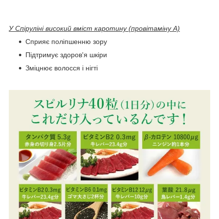
У Спіруліні високий вміст каротину (провітаміну А)
Сприяє поліпшенню зору
Підтримує здоров'я шкіри
Зміцнює волосся і нігті