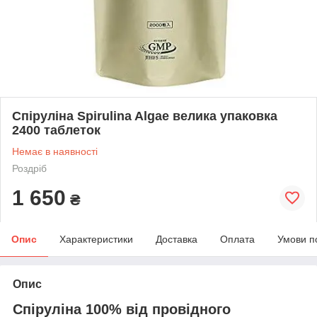
Спіруліна Spirulina Algae велика упаковка
2400 таблеток
Немає в наявності
Роздріб
1 650
₴
Опис
Характеристики
Доставка
Оплата
Умови п
Опис
Спіруліна
100%
від провідного