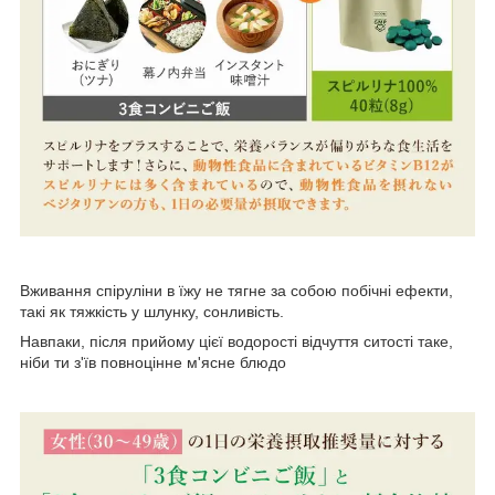
Вживання спіруліни в їжу не тягне за собою побічні ефекти,
такі як тяжкість у шлунку, сонливість.
Навпаки, після прийому цієї водорості відчуття ситості таке,
ніби ти з'їв повноцінне м'ясне блюдо