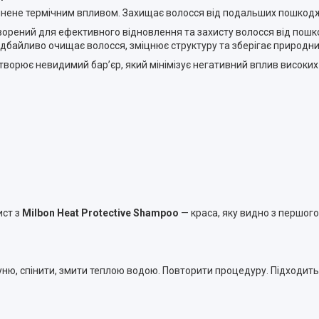
ичинене термічним впливом. Захищає волосся від подальших пошко
творений для ефективного відновлення та захисту волосся від пош
 дбайливо очищає волосся, зміцнює структуру та зберігає природни
рює невидимий бар’єр, який мінімізує негативний вплив високих 
ист з
Milbon Heat Protective Shampoo
— краса, яку видно з першого
уню, спінити, змити теплою водою. Повторити процедуру. Підходи