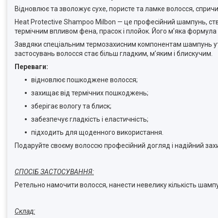
Відновлює та зволожує сухе, пористе та ламке волосся, спр
Heat Protective Shampoo Milbon — це професійний шампунь, с
термічним впливом фена, прасок і плойок. Його м’яка формула
Завдяки спеціальним термозахисним компонентам шампунь утво
застосувань волосся стає більш гладким, м’яким і блискучим.
Переваги:
відновлює пошкоджене волосся;
захищає від термічних пошкоджень;
зберігає вологу та блиск;
забезпечує гладкість і еластичність;
підходить для щоденного використання.
Подаруйте своєму волоссю професійний догляд і надійний зах
СПОСІБ ЗАСТОСУВАННЯ:
Ретельно намочити волосся, нанести невелику кількість шамп
Склад: