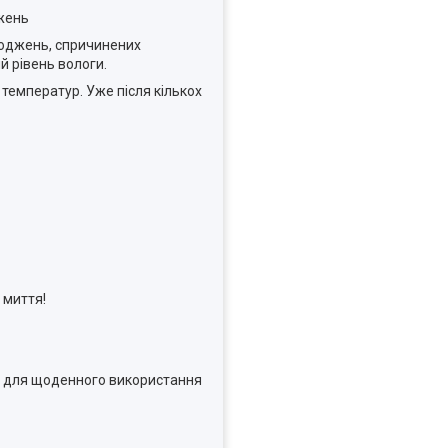
джень
коджень, спричинених
й рівень вологи.
температур. Уже після кількох
 миття!
ть для щоденного використання