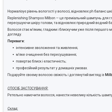
Нормалізує рівень вологості у волоссі, відновлює ph баланс шкі
Replenishing Shampoo Milbon — це преміальний шампунь для г
пересушуючи шкіру голови, та відновлює природний водний ба
Волосся стає м’яким, гладким і блискучим уже після першого 
догляду.
Переваги:
інтенсивне зволоження та живлення;
м’яке очищення без пересушування;
повертає блиск і еластичність;
професійний результат у домашніх умовах.
Подаруйте своєму волоссю свіжість і доглянутий вигляд із
Mil
СПОСІБ ЗАСТОСУВАННЯ:
Ретельно намочити волосся, нанести невелику кількість шамп
Склад: