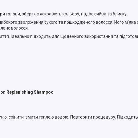
ри голови, зберігає яскравість кольору, надає сяйва та блиску.
либокого зволоження сухого та пошкодженого волосся. Його м’яка
ланс волосся.
миття. Ідеально підходить для щоденного використання та підгото
bon Replenishing Shampoo
.
уню, спінити, змити теплою водою. Повторити процедуру. Підходи