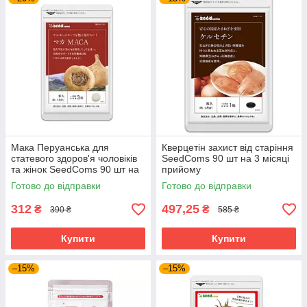
Мака Перуанська для
Кверцетін захист від старіння
статевого здоров'я чоловіків
SeedComs 90 шт на 3 місяці
та жінок SeedComs 90 шт на
прийому
1 місяць прийому
Готово до відправки
Готово до відправки
312
497,25
₴
₴
390 ₴
585 ₴
Купити
Купити
–15%
–15%