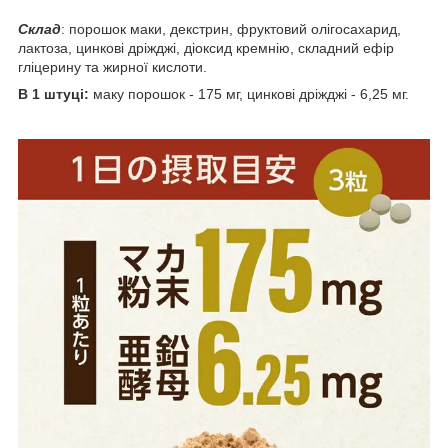
Склад
: порошок маки, декстрин, фруктовий олігосахарид,
лактоза, цинкові дріжджі, діоксид кремнію, складний ефір
гліцерину та жирної кислоти.
В 1 штуці:
маку порошок - 175 мг, цинкові дріжджі - 6,25 мг.