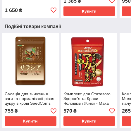
1 385
950
₴
1 650
₴
Купити
Подібні товари компанії
Салація для зниження
Комплекс для Статевого
Комп
ваги та нормалізації рівня
Здоров'я та Краси
Моло
цукру в крові SeedComs
Чоловіків і Жінок - Мака
гіал
180 шт на 3 місяці
4000мг Orihiro на 20 днів
Seed
755
570
265
₴
₴
приймання
прийому
міся
Купити
Купити