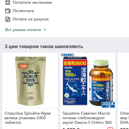
Оплатити частинами
Післяплата
Оплата на рахунок
Всі умови оплати
З цим товаром також замовляють
Спіруліна Spirulina Algae
Squalene Сквален Масло
Omeg
велика упаковка 2400
печінки глибоководної
жир
таблеток
акули Омега-3 Orihiro 360
DHA 
капсул на 2 міс
на 4