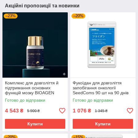
Акційні пропозиції та новинки
–23%
–20%
Комплекс для довголіття й
Фукоїдан для довголіття
підтримання основних
запобігання онкології
функцій мозку BIOAGEN
SeedComs 90 шт на 90 днів
PYRROVITAL NMN 60 капсул
Готово до відправки
Готово до відправки
на 30 днів приймання
4 543
1 076
₴
₴
5 900 ₴
1 345 ₴
Купити
Купити
–20%
–15%