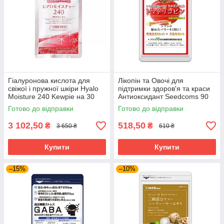
Гіалуронова кислота для
Лікопін та Овочі для
свіжої і пружної шкіри Hyalo
підтримки здоров'я та краси
Moisture 240 Kewpie на 30
Антиоксидант Seedcoms 90
днів прийому
капсул на 3 місяці прийому
Готово до відправки
Готово до відправки
3 102,50
518,50
₴
₴
3 650 ₴
610 ₴
Купити
Купити
–15%
–10%