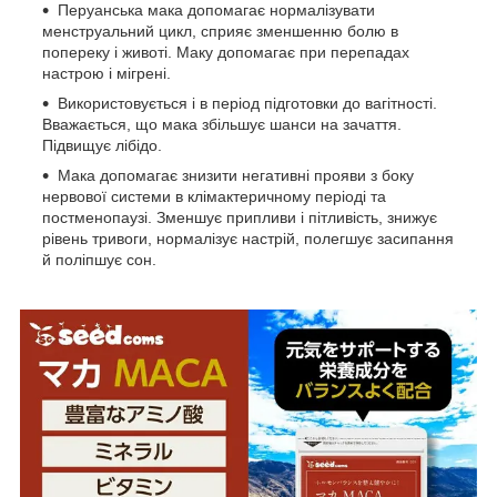
Перуанська мака допомагає нормалізувати
менструальний цикл, сприяє зменшенню болю в
попереку і животі. Маку допомагає при перепадах
настрою і мігрені.
Використовується і в період підготовки до вагітності.
Вважається, що мака збільшує шанси на зачаття.
Підвищує лібідо.
Мака допомагає знизити негативні прояви з боку
нервової системи в клімактеричному періоді та
постменопаузі. Зменшує припливи і пітливість, знижує
рівень тривоги, нормалізує настрій, полегшує засипання
й поліпшує сон.