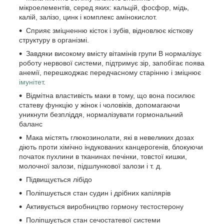
мікроелементів, серед яких: кальцій, фосфор, мідь,
калій, залізо, цинк і комплекс амінокислот.
Сприяє зміцненню кісток і зубів, відновлює кісткову
структуру в організмі.
Завдяки високому вмісту вітамінів групи B нормалізує
роботу нервової системи, підтримує зір, запобігає поява
анемії, перешкоджає передчасному старінню і зміцнює
імунітет
.
Відмітна властивість маки в тому, що вона посилює
статеву функцію у жінок і чоловіків, допомагаючи
уникнути безпліддя, нормалізувати гормональний
баланс
Мака містять глюкозинолати, які в невеликих дозах
діють проти хімічно індукованих канцерогенів, блокуючи
початок пухлини в тканинах печінки, товстої кишки,
молочної залози, підшлункової залози і т. д.
Підвищується лібідо
Поліпшується стан судин і дрібних капілярів
Активується виробництво гормону тестостерону
Поліпшується стан сечостатевої системи