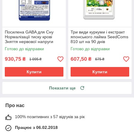
Посилена GABA для Сну
Три види куркуми і екстракт
Нормалізації тиску крові
японського лайма SeedComs
Зняття нервової напруги
810 шт на 90 днів
Габа SeedComs 30 шт на 1
Готово до відправки
Готово до відправки
місяць прийому
930,75
607,50
₴
₴
1 095 ₴
675 ₴
Купити
Купити
Показати ще
Про нас
100% позитивних з 57 відгуків за рік
Працює з 06.02.2018