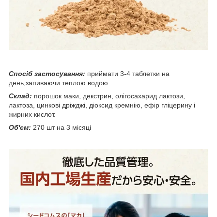
Спосіб застосування:
приймати 3-4 таблетки на
день,запиваючи теплою водою.
Склад:
порошок маки, декстрин, олігосахарид лактози,
лактоза, цинкові дріжджі, діоксид кремнію, ефір гліцерину і
жирних кислот.
Об'єм:
270 шт на 3 місяці