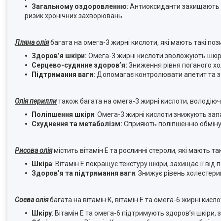
Загальному оздоровленню
: Антиоксиданти захищають 
ризик хронічних захворювань.
Лляна олія
багата на омега-3 жирні кислоти, які мають такі поз
Здоров’я шкіри:
Омега-3 жирні кислоти зволожують шкір
Серцево-судинне здоров’я:
Зниження рівня поганого хо
Підтримання ваги:
Допомагає контролювати апетит та з
Олія перилли
також багата на омега-3 жирні кислоти, володію
Поліпшення шкіри
: Омега-3 жирні кислоти знижують зап
Схуднення та метаболізм:
Сприяють поліпшенню обміну
Рисова олія
містить вітамін Е та рослинні стероли, які мають та
Шкіра
: Вітамін Е покращує текстуру шкіри, захищає її в
Здоров’я та підтримання ваги
: Знижує рівень холестер
Соєва олія
багата на вітамін К, вітамін Е та омега-6 жирні кисл
Шкіру
: Вітамін Е та омега-6 підтримують здоров’я шкіри