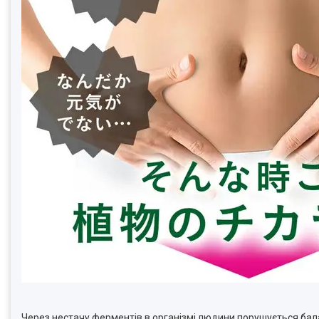
Через нестачу ферментів в організмі людини порушується бала