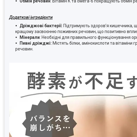
Обмін речовин
: Вітамін К та омега-6 покращують обмін 
Додаткові інгредієнти
Дріжджові бактерії:
Підтримують здоров’я кишечника, щ
кращому засвоєнню поживних речовин, що позитивно вплива
Мінерали
: Необхідні для правильного функціонування о
Пивні дріжджі:
Містять білки, амінокислоти та вітаміни г
речовин.