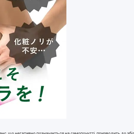
нс, що негативно позначається на самопочутті, призводить до збі