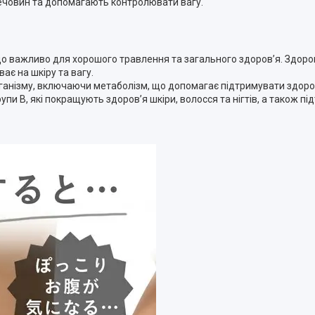
речовин та допомагають контролювати вагу.
о важливо для хорошого травлення та загального здоров’я. Здор
є на шкіру та вагу.
рганізму, включаючи метаболізм, що допомагає підтримувати здоро
рупи B, які покращують здоров’я шкіри, волосся та нігтів, а також п