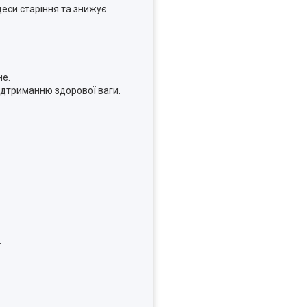
еси старіння та знижує
не.
ідтриманню здорової ваги.
.