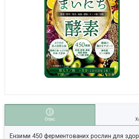
Опис
Х
Ензими 450 ферментованих рослин для здоров