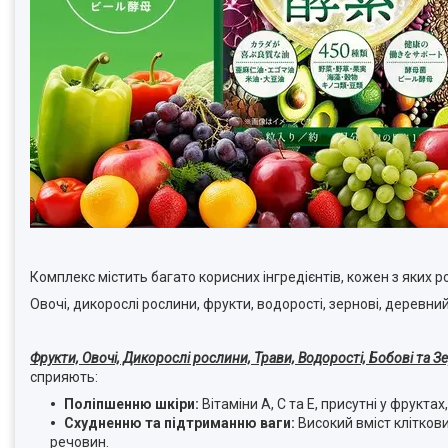
Комплекс містить багато корисних інгредієнтів, кожен з яких 
Овочі, дикорослі рослини, фрукти, водорості, зернові, деревний с
Фрукти, Овочі, Дикорослі рослини, Трави, Водорості, Бобові та З
сприяють:
Поліпшенню шкіри:
Вітаміни A, C та E, присутні у фрукт
Схудненню та підтриманню ваги:
Високий вміст клітков
речовин.