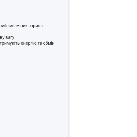
овий кишечник сприяє
ву вагу.
ідтримують енергію та обмін