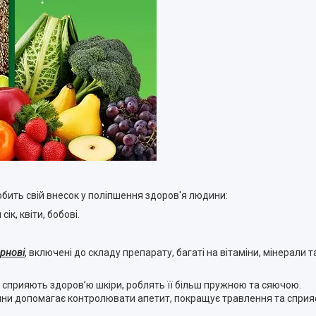
робить свій внесок у поліпшення здоров'я людини:
ік, квіти, бобові.
ернові
, включені до складу препарату, багаті на вітаміни, мінерали 
ах, сприяють здоров’ю шкіри, роблять її більш пружною та сяючою.
ини допомагає контролювати апетит, покращує травлення та сприя