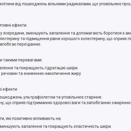
клітини від пошкоджень вільними радикалами, що уповільнює проц
итивні ефекти:
у зсередини, зменшують запалення та допомагають боротися з ак
лестерину та підвищення рівня хорошого холестерину, що сприяє п
апобігає переїданню.
чи такими перевагами:
алення та покращують гідратацію шкіри.
 речовин та зниженню накопичення жиру.
кі ефекти:
ід пошкоджень ультрафіолетом та уповільнює старіння.
ину, що сприяє підтриманню здорової ваги та запобіганню ожирінню
оти, які позитивно впливають на:
, зменшують запалення та покращують еластичність шкіри.