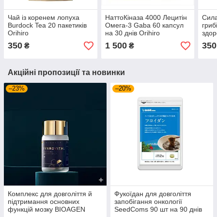
Чай із коренем лопуха
НаттоКіназа 4000 Лецитін
Сила
Burdock Tea 20 пакетиків
Омега-3 Gaba 60 капсул
гриб
Orihiro
на 30 днів Orihiro
здор
капс
350
1 500
350
₴
₴
Акційні пропозиції та новинки
–23%
–20%
Комплекс для довголіття й
Фукоїдан для довголіття
підтримання основних
запобігання онкології
функцій мозку BIOAGEN
SeedComs 90 шт на 90 днів