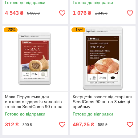
PYRROVITAL NMN 60 капсул
Готово до відправки
Готово до відправки
на 30 днів приймання
4 543
1 076
₴
₴
5 900 ₴
1 345 ₴
–20%
–15%
Мака Перуанська для
Кверцетін захист від старіння
статевого здоров'я чоловіків
SeedComs 90 шт на 3 місяці
та жінок SeedComs 90 шт на
прийому
1 місяць прийому
Готово до відправки
Готово до відправки
312
497,25
₴
₴
390 ₴
585 ₴