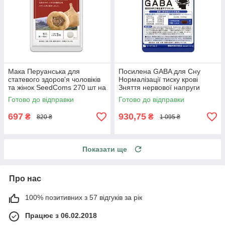
Мака Перуанська для
Посилена GABA для Сну
статевого здоров'я чоловіків
Нормалізації тиску крові
та жінок SeedComs 270 шт на
Зняття нервової напруги
3 місяці прийому
Габа SeedComs 30 шт на 1
Готово до відправки
Готово до відправки
місяць прийому
697
930,75
₴
₴
820 ₴
1 095 ₴
Показати ще
Про нас
100% позитивних з 57 відгуків за рік
Працює з 06.02.2018