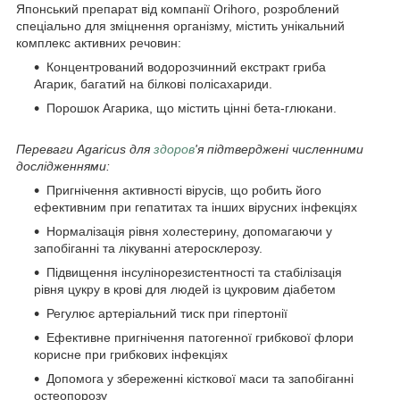
Японський препарат від компанії Orihoro, розроблений
спеціально для зміцнення організму, містить унікальний
комплекс активних речовин:
Концентрований водорозчинний екстракт гриба
Агарик, багатий на білкові полісахариди.
Порошок Агарика, що містить цінні бета-глюкани.
Переваги Agaricus для
здоров
'я підтверджені численними
дослідженнями:
Пригнічення активності вірусів, що робить його
ефективним при гепатитах та інших вірусних інфекціях
Нормалізація рівня холестерину, допомагаючи у
запобіганні та лікуванні атеросклерозу.
Підвищення інсулінорезистентності та стабілізація
рівня цукру в крові для людей із цукровим діабетом
Регулює артеріальний тиск при гіпертонії
Ефективне пригнічення патогенної грибкової флори
корисне при грибкових інфекціях
Допомога у збереженні кісткової маси та запобіганні
остеопорозу