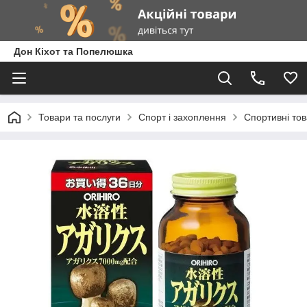
Дон Кіхот та Попелюшка
Товари та послуги
Спорт і захоплення
Спортивні то