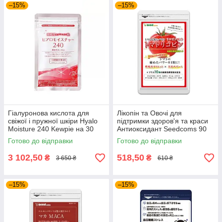
–15%
–15%
Гіалуронова кислота для
Лікопін та Овочі для
свіжої і пружної шкіри Hyalo
підтримки здоров'я та краси
Moisture 240 Kewpie на 30
Антиоксидант Seedcoms 90
днів прийому
капсул на 3 місяці прийому
Готово до відправки
Готово до відправки
3 102,50
518,50
₴
₴
3 650 ₴
610 ₴
–15%
–15%