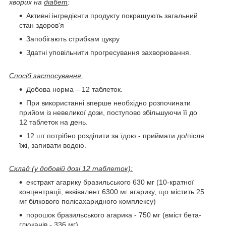
хворих на
діабет
:
Активні інгредієнти продукту покращують загальний
стан здоров'я
Запобігають стрибкам цукру
Здатні уповільнити прогресування захворювання.
Спосіб застосування:
Добова норма – 12 таблеток.
При використанні вперше необхідно розпочинати
прийом із невеликої дози, поступово збільшуючи її до
12 таблеток на день.
12 шт потрібно розділити за їдою - приймати до/після
їжі, запивати водою.
Склад (у добовій дозі 12 таблеток):
екстракт агарику бразильського 630 мг (10-кратної
концентрації, еквівалент 6300 мг агарику, що містить 25
мг білкового полісахаридного комплексу)
порошок бразильського агарика - 750 мг (вміст бета-
глюканів - 336 мг)