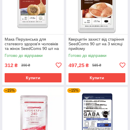
Мака Перуанська для
Кверцетін захист від старіння
статевого здоров'я чоловіків
SeedComs 90 шт на 3 місяці
та жінок SeedComs 90 шт на
прийому
1 місяць прийому
Готово до відправки
Готово до відправки
312
497,25
₴
₴
390 ₴
585 ₴
Купити
Купити
–15%
–15%