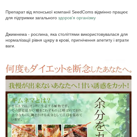
Препарат від японської компанії SeedComs відмінно працює
для підтримки загального
здоров'я організму
Джимнема - рослина, яка століттями використовувалася для
нормалізації рівня цукру в крові, пригнічення апетиту і втрати
ваги.