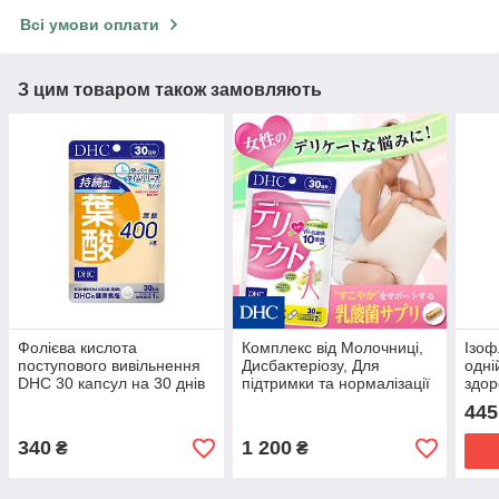
Всі умови оплати
З цим товаром також замовляють
Фолієва кислота
Комплекс від Молочниці,
Ізоф
поступового вивільнення
Дисбактеріозу, Для
одні
DHC 30 капсул на 30 днів
підтримки та нормалізації
здор
вагінальної мікрофлори,
Моло
445
DHC на 30 днів прийому
при
340
1 200
₴
₴