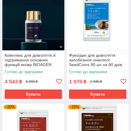
Комплекс для довголіття й
Фукоїдан для довголіття
підтримання основних
запобігання онкології
функцій мозку BIOAGEN
SeedComs 90 шт на 90 днів
PYRROVITAL NMN 60 капсул
Готово до відправки
Готово до відправки
на 30 днів приймання
4 543
1 076
₴
₴
5 900 ₴
1 345 ₴
Купити
Купити
–20%
–15%