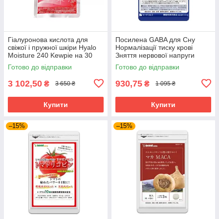
Гіалуронова кислота для
Посилена GABA для Сну
свіжої і пружної шкіри Hyalo
Нормалізації тиску крові
Moisture 240 Kewpie на 30
Зняття нервової напруги
днів прийому
Габа SeedComs 30 шт на 1
Готово до відправки
Готово до відправки
місяць прийому
3 102,50
930,75
₴
₴
3 650 ₴
1 095 ₴
Купити
Купити
–15%
–15%