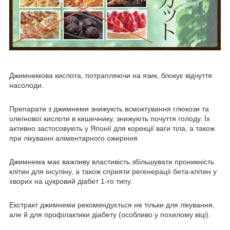
Джимнемова кислота, потрапляючи на язик, блокує відчуття
насолоди.
Препарати з джимнеми знижують всмоктування глюкози та
олеїнової кислоти в кишечнику, знижують почуття голоду. Їх
активно застосовують у Японії для корекції ваги тіла, а також
при лікуванні аліментарного ожиріння
Джимнема має важливу властивість збільшувати проникність
клітин для інсуліну, а також сприяти регенерації бета-клітин у
хворих на цукровий діабет 1-го типу.
Екстракт джимнеми рекомендується не тільки для лікування,
але й для профілактики діабету (особливо у похилому віці).