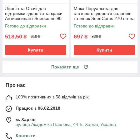
Лікопін та Овочі для
Мака Перуанська для
підтримки здоров'я та краси
статевого здоров'я чоловіків
Антиоксидант Seedcoms 90
та жінок SeedComs 270 шт на
капсул на 3 місяці прийому
3 місяці прийому
Готово до відправки
Готово до відправки
518,50
697
₴
₴
610 ₴
820 ₴
Купити
Купити
Показати ще
Про нас
100% позитивних з 58 відгуків за рік
Працює з 06.02.2018
м. Харків
вулиця Академіка Павлова, 44-Б, Харків, Україна
Контакти