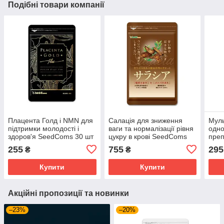
Подібні товари компанії
Плацента Голд і NMN для
Салація для зниження
Муль
підтримки молодості і
ваги та нормалізації рівня
одно
здоров'я SeedComs 30 шт
цукру в крові SeedComs
преп
на 1 місяць прийому
180 шт на 3 місяці
крас
255
755
295
₴
₴
приймання
1 мі
Купити
Купити
Акційні пропозиції та новинки
–23%
–20%