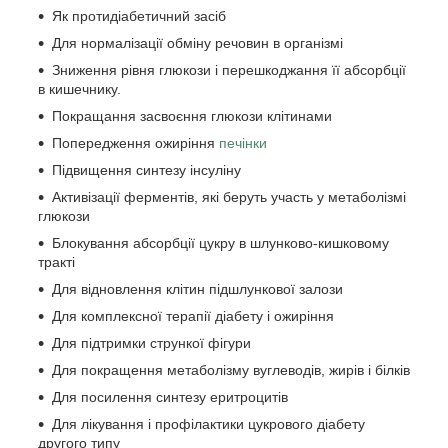
Як протидіабетичний засіб
Для нормалізації обміну речовин в організмі
Зниження рівня глюкози і перешкоджання її абсорбції
в кишечнику.
Покращання засвоєння глюкози клітинами
Попередження ожиріння
печінки
Підвищення синтезу інсуліну
Активізації ферментів, які беруть участь у метаболізмі
глюкози
Блокування абсорбції цукру в шлунково-кишковому
тракті
Для відновлення клітин підшлункової залози
Для комплексної терапії діабету і ожиріння
Для підтримки стрункої фігури
Для покращення метаболізму вуглеводів, жирів і білків
Для посилення синтезу еритроцитів
Для лікування і профілактики цукрового діабету
другого типу