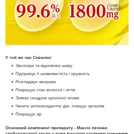
У той же час Сквален:
Зволожує та відновлює шкіру
Підтримує її шовковистість і пружність
Розгладжує зморшки
Покращує стан волосся і нігтів
Знімає синдром хронічної втоми
Чинить антиоксидантну дію, очищує організм
Покращує зір
Основний компонент препарату - Масло печінки
глибоководної акули з дуже високим ступенем очищення