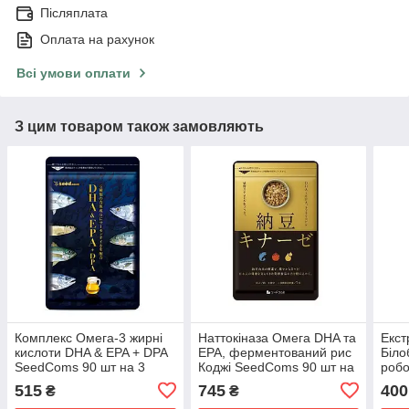
Післяплата
Оплата на рахунок
Всі умови оплати
З цим товаром також замовляють
Комплекс Омега-3 жирні
Наттокіназа Омега DHA та
Екст
кислоти DHA & EPA + DPA
EPA, ферментований рис
Біло
SeedComs 90 шт на 3
Коджі SeedComs 90 шт на
робо
місяці прийому
3 місяці прийому
30 ш
515
745
400
₴
₴