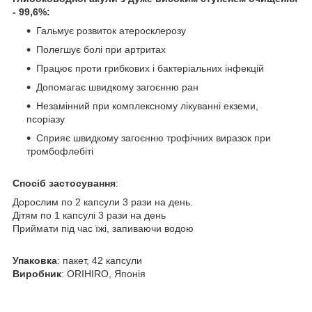
- 99,6%:
Гальмує розвиток атеросклерозу
Полегшує болі при артритах
Працює проти грибкових і бактеріальних інфекцій
Допомагає швидкому загоєнню ран
Незамінний при комплексному лікуванні екземи,
псоріазу
Сприяє швидкому загоєнню трофічних виразок при
тромбофлебіті
Спосіб застосування
:
Дорослим по 2 капсули 3 рази на день.
Дітям по 1 капсулі 3 рази на день
Приймати під час їжі, запиваючи водою
Упаковка
: пакет, 42 капсули
Виробник
: ORIHIRO, Японія