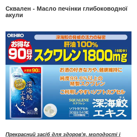
Сквален - Масло печінки глибоководної
акули
Прекрасний засіб для здоров'я, молодості і