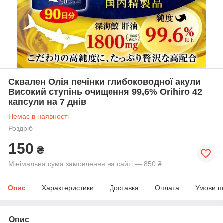
Сквален Олія печінки глибоководної акули
Високий ступінь очищення 99,6% Orihiro 42
капсули на 7 днів
Немає в наявності
Роздріб
150
₴
Мінімальна сума замовлення на сайті — 850 ₴
Опис
Характеристики
Доставка
Оплата
Умови п
Опис