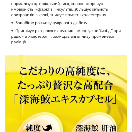
нормалізує артеріальний тиск, значно скорочує
ймовірність інфарктів і інсультів, збільшує кількість
еритроцитів в крові, знижує кількість холестерину
Запобігає розвитку цукрового діабету
Пригнічує ріст ракових пухлин, зменшує побічні дії при
радіо-та хіміотерапії, захищає від впливу променевої
радіації