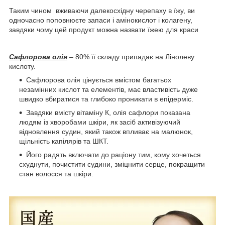
Таким чином вживаючи далекосхідну черепаху в їжу, ви
одночасно поповнюєте запаси і амінокислот і колагену,
завдяки чому цей продукт можна назвати їжею для краси
Сафлорова олія
– 80% її складу припадає на Лінолеву
кислоту.
Сафлорова олія цінується вмістом багатьох
незамінних кислот та елементів, має властивість дуже
швидко вбиратися та глибоко проникати в епідерміс.
Завдяки вмісту вітаміну К, олія сафлори показана
людям із хворобами шкіри, як засіб активізуючий
відновлення судин, який також впливає на малюнок,
щільність капілярів та ШКТ.
Його радять включати до раціону тим, кому хочеться
схуднути, почистити судини, зміцнити серце, покращити
стан волосся та шкіри.