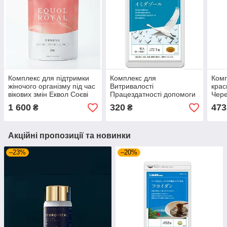
Комплекс для підтримки
Комплекс для
Комп
жіночого організму під час
Витривалості
крас
вікових змін Еквол Соєві
Працездатності допомоги
Чер
Ізофлавони Equol Royal
при Фізичних та
Seed
1 600
320
473
₴
₴
30 кап на 30 днів
Розумових навантаженнях
днів
SeedComs 30 шт на
місяць
Акційні пропозиції та новинки
–23%
–20%