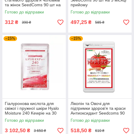
статевого здоров'я чоловіків
SeedComs 90 шт на 3 місяці
та жінок SeedComs 90 шт на
прийому
1 місяць прийому
Готово до відправки
Готово до відправки
312
497,25
₴
₴
390 ₴
585 ₴
–15%
–15%
Гіалуронова кислота для
Лікопін та Овочі для
свіжої і пружної шкіри Hyalo
підтримки здоров'я та краси
Moisture 240 Kewpie на 30
Антиоксидант Seedcoms 90
днів прийому
капсул на 3 місяці прийому
Готово до відправки
Готово до відправки
3 102,50
518,50
₴
₴
3 650 ₴
610 ₴