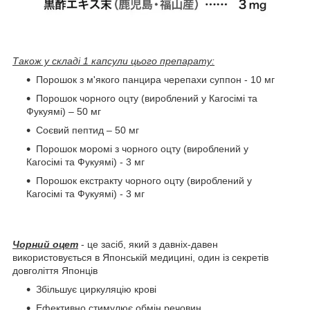
Також у складі 1 капсули цього препарату:
Порошок з м'якого панцира черепахи суппон - 10 мг
Порошок чорного оцту (вироблений у Кагосімі та
Фукуямі) – 50 мг
Соєвий пептид – 50 мг
Порошок моромі з чорного оцту (вироблений у
Кагосімі та Фукуямі) - 3 мг
Порошок екстракту чорного оцту (вироблений у
Кагосімі та Фукуямі) - 3 мг
Чорний оцет
- це засіб, який з давніх-давен
використовується в Японській медицині, один із секретів
довголіття Японців
Збільшує циркуляцію крові
Ефективно стимулює обмін речовин