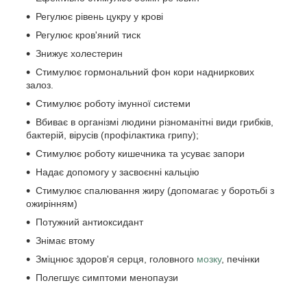
Регулює рівень цукру у крові
Регулює кров'яний тиск
Знижує холестерин
Стимулює гормональний фон кори надниркових
залоз.
Стимулює роботу імунної системи
Вбиває в організмі людини різноманітні види грибків,
бактерій, вірусів (профілактика грипу);
Стимулює роботу кишечника та усуває запори
Надає допомогу у засвоєнні кальцію
Стимулює спалювання жиру (допомагає у боротьбі з
ожирінням)
Потужний антиоксидант
Знімає втому
Зміцнює здоров'я серця, головного
мозку
, печінки
Полегшує симптоми менопаузи