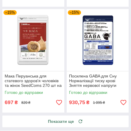
–15%
–15%
Мака Перуанська для
Посилена GABA для Сну
статевого здоров'я чоловіків
Нормалізації тиску крові
та жінок SeedComs 270 шт на
Зняття нервової напруги
3 місяці прийому
Габа SeedComs 30 шт на 1
Готово до відправки
Готово до відправки
місяць прийому
697
930,75
₴
₴
820 ₴
1 095 ₴
Показати ще