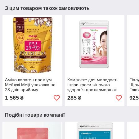
З цим товаром також замовляють
Аміно колаген преміум
Комплекс для молодості
Гіал
Мейджі Meiji упаковка на
шкіри краси жіночого
Щіль
28 днів прийому
здоров'я проти зморшок
Глюк
Протеоглікани 30 шт на 30
Orih
1 565
285
925
₴
₴
днів
Подібні товари компанії