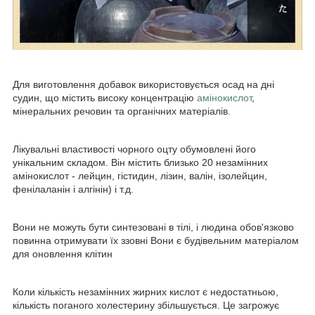
Для виготовлення добавок використовується осад на дні
судин, що містить високу концентрацію
амінокислот
,
мінеральних речовин та органічних матеріалів.
Лікувальні властивості чорного оцту обумовлені його
унікальним складом. Він містить близько 20 незамінних
амінокислот - лейцин, гістидин, лізин, валін, ізолейцин,
фенілаланін і алгінін) і т.д.
Вони не можуть бути синтезовані в тілі, і людина обов'язково
повинна отримувати їх ззовні Вони є будівельним матеріалом
для оновлення клітин
Коли кількість незамінних жирних кислот є недостатньою,
кількість поганого холестерину збільшується. Це загрожує