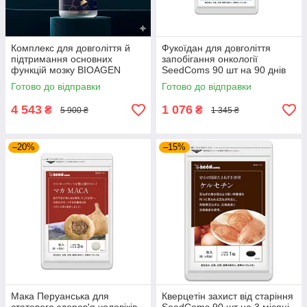
Комплекс для довголіття й
Фукоїдан для довголіття
підтримання основних
запобігання онкології
функцій мозку BIOAGEN
SeedComs 90 шт на 90 днів
PYRROVITAL NMN 60 капсул
Готово до відправки
Готово до відправки
на 30 днів приймання
4 543
1 076
₴
₴
5 900 ₴
1 345 ₴
–20%
–15%
Мака Перуанська для
Кверцетін захист від старіння