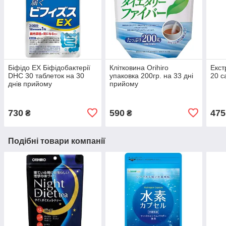
Біфідо EX Біфідобактерії
Клітковина Orihiro
Екст
DHC 30 таблеток на 30
упаковка 200гр. на 33 дні
20 с
днів прийому
прийому
730
590
475
₴
₴
Подібні товари компанії