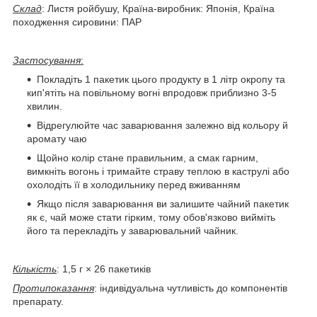
Склад
: Листя ройбушу, Країна-виробник: Японія, Країна
походження сировини: ПАР
Застосування
:
Покладіть 1 пакетик цього продукту в 1 літр окропу та
кип'ятіть на повільному вогні впродовж приблизно 3-5
хвилин.
Відрегулюйте час заварювання залежно від кольору й
аромату чаю
Щойно колір стане правильним, а смак гарним,
вимкніть вогонь і тримайте страву теплою в каструлі або
охолодіть її в холодильнику перед вживанням
Якщо після заварювання ви залишите чайний пакетик
як є, чай може стати гірким, тому обов'язково вийміть
його та перекладіть у заварювальний чайник.
Кількість
: 1,5 г × 26 пакетиків
Протипоказання
: індивідуальна чутливість до компонентів
препарату.