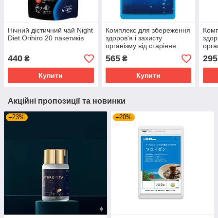
Нічний дієтичний чай Night
Комплекс для збереження
Комп
Diet Orihiro 20 пакетиків
здоров'я і захисту
здор
організму від старіння
орга
Seedcoms Hydrogen
See
440
565
295
₴
₴
Capsule 90 шт на 90 днів
Caps
при
Купити
Купити
Акційні пропозиції та новинки
–23%
–20%