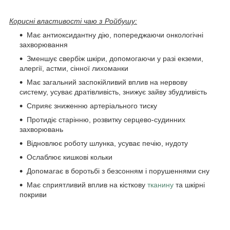
Корисні властивості чаю з Ройбушу:
Має антиоксидантну дію, попереджаючи онкологічні
захворювання
Зменшує свербіж шкіри, допомогаючи у разі екземи,
алергії, астми, сінної лихоманки
Має загальний заспокійливий вплив на нервову
систему, усуває дратівливість, знижує зайву збудливість
Сприяє зниженню артеріального тиску
Протидіє старінню, розвитку серцево-судинних
захворювань
Відновлює роботу шлунка, усуває печію, нудоту
Ослаблює кишкові кольки
Допомагає в боротьбі з безсонням і порушеннями сну
Має сприятливий вплив на кісткову
тканину
та шкірні
покриви