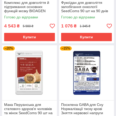
Комплекс для довголіття й
Фукоїдан для довголіття
підтримання основних
запобігання онкології
функцій мозку BIOAGEN
SeedComs 90 шт на 90 днів
PYRROVITAL NMN 60 капсул
Готово до відправки
Готово до відправки
на 30 днів приймання
4 543
1 076
₴
₴
5 900 ₴
1 345 ₴
Купити
Купити
–20%
–15%
Мака Перуанська для
Посилена GABA для Сну
статевого здоров'я чоловіків
Нормалізації тиску крові
та жінок SeedComs 90 шт на
Зняття нервової напруги