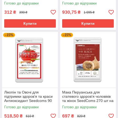
1 місяць прийому
Габа SeedComs 30 шт на 1
Готово до відправки
Готово до відправки
місяць прийому
312
930,75
₴
₴
390 ₴
1 095 ₴
Купити
Купити
–15%
–15%
Лікопін та Овочі для
Мака Перуанська для
підтримки здоров'я та краси
статевого здоров'я чоловіків
Антиоксидант Seedcoms 90
та жінок SeedComs 270 шт на
капсул на 3 місяці прийому
3 місяці прийому
Готово до відправки
Готово до відправки
518,50
697
₴
₴
610 ₴
820 ₴