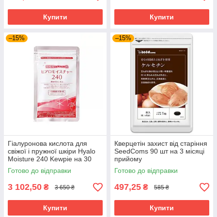
Купити
Купити
–15%
–15%
Гіалуронова кислота для
Кверцетін захист від старіння
свіжої і пружної шкіри Hyalo
SeedComs 90 шт на 3 місяці
Moisture 240 Kewpie на 30
прийому
днів прийому
Готово до відправки
Готово до відправки
3 102,50
497,25
₴
₴
3 650 ₴
585 ₴
Купити
Купити