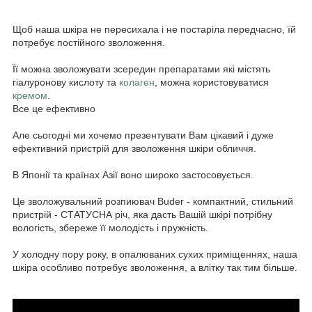
Щоб наша шкіра не пересихала і не постаріла передчасно, їй
потребує постійного зволоження.
Її можна зволожувати зсередин препаратами які містять
гіалуронову кислоту та
колаген
, можна користовуватися
кремом
.
Все це ефективно
Але сьогодні ми хочемо презентувати Вам цікавий і дуже
ефективний пристрій для зволоження шкіри обличчя.
В Японії та країнах Азії воно широко застосовується.
Це зволожувальний розпиювач Buder - компактний, стильний
пристрій - СТАТУСНА річ, яка дасть Вашій шкірі потрібну
вологість, збереже її молодість і пружність.
У холодну пору року, в опалюваних сухих приміщеннях, наша
шкіра особливо потребує зволоження, а влітку так тим більше.