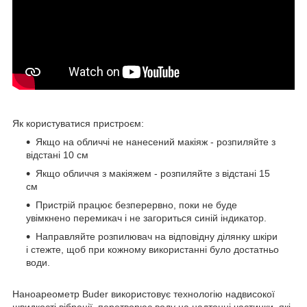
Як користуватися пристроєм:
Якщо на обличчі не нанесений макіяж - розпиляйте з
відстані 10 см
Якщо обличчя з макіяжем - розпиляйте з відстані 15
см
Пристрій працює безперервно, поки не буде
увімкнено перемикач і не загориться синій індикатор.
Направляйте розпилювач на відповідну ділянку шкіри
і стежте, щоб при кожному використанні було достатньо
води.
Наноареометр Buder використовує технологію надвисокої
швидкості вібрації, перетворює воду на надтонні частинки, які