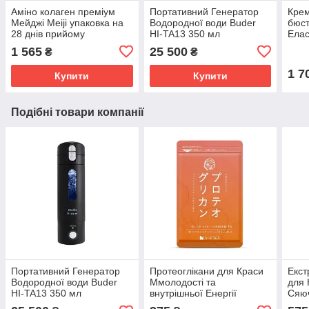
Аміно колаген преміум
Портативний Генератор
Крем
Мейджі Meiji упаковка на
Водородної води Buder
бюст
28 днів прийому
HI-TA13 350 мл
Елас
гру
1 565
25 500
₴
₴
Mina
міся
1 7
Купити
Купити
Подібні товари компанії
Портативний Генератор
Протеоглікани для Краси
Екст
Водородної води Buder
Ммолодості та
для 
HI-TA13 350 мл
внутрішньої Енергії
Сяюч
SeedComs 30 шт на 1
Очищ