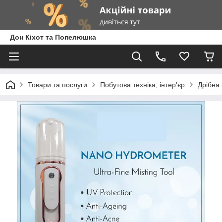
Дон Кіхот та Попелюшка
Товари та послуги
Побутова техніка, інтер'єр
Дрібна 