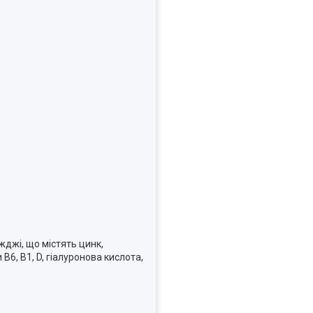
джі, що містять цинк,
В6, В1, D, гіалуронова кислота,