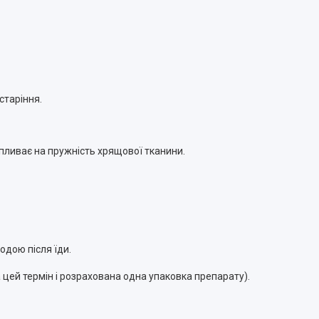
старіння.
пливає на пружність хрящової тканини.
одою після їди.
а цей термін і розрахована одна упаковка препарату).