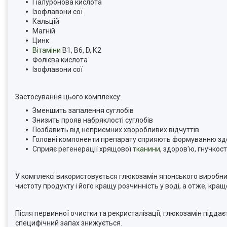
Гіалуронова кислота
Ізофлавони сої
Кальцій
Магній
Цинк
Вітаміни
В1, В6, D, К2
Фолієва кислота
Ізофлавони сої
Застосування цього комплексу:
Зменшить запалення суглобів
Знизить прояв набряклості суглобів
Позбавить від неприємних хворобливих відчуттів
Головні компоненти препарату сприяють формуванню здор
Сприяє регенерації хрящової
тканини
, здоров'ю, гнучкост
У комплексі використовується глюкозамін японського виробни
чистоту продукту і його кращу розчинність у воді, а отже, кра
Після первинної очистки та рекристалізації, глюкозамін піддає
специфічний запах знижується.