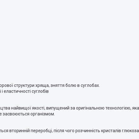
ової структури хряща, зняття болю в суглобах.
і і еластичності суглобів
цтва найвищої якості, випущений за оригінальною технологією, я
ще засвоюється організмом.
ться вторинній переробці, після чого розчинність кристалів глюкозам