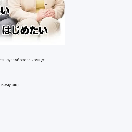
ість суглобового хряща:
якому віці