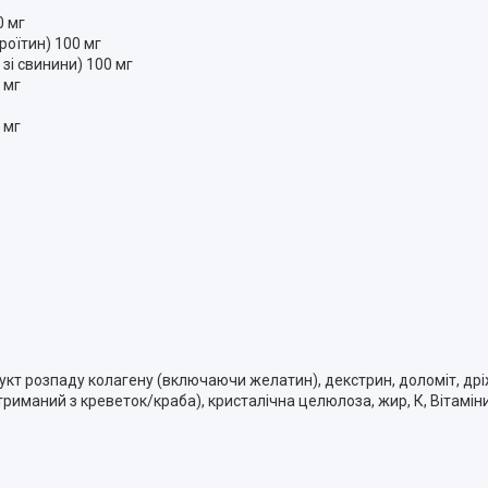
0 мг
роїтин) 100 мг
зі свинини) 100 мг
 мг
 мг
т розпаду колагену (включаючи желатин), декстрин, доломіт, дріж
риманий з креветок/краба), кристалічна целюлоза, жир, К, Вітаміни 