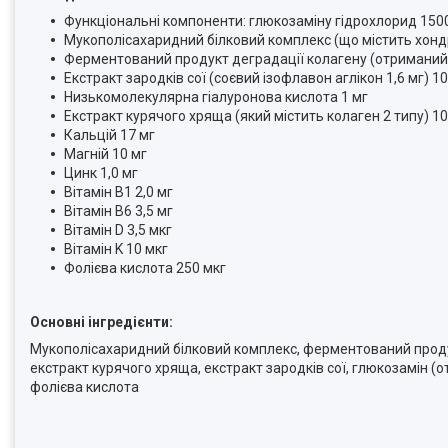
Функціональні компоненти: глюкозаміну гідрохлорид 150
Мукополісахаридний білковий комплекс (що містить хонд
Ферментований продукт деградації колагену (отриманий 
Екстракт зародків сої (соєвий ізофлавон аглікон 1,6 мг) 10
Низькомолекулярна гіалуронова кислота 1 мг
Екстракт курячого хряща (який містить колаген 2 типу) 10
Кальцій 17 мг
Магній 10 мг
Цинк 1,0 мг
Вітамін B1 2,0 мг
Вітамін B6 3,5 мг
Вітамін D 3,5 мкг
Вітамін K 10 мкг
Фолієва кислота 250 мкг
Основні інгредієнти:
Мукополісахаридний білковий комплекс, ферментований продук
екстракт курячого хряща, екстракт зародків сої, глюкозамін (от
фолієва кислота