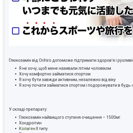
Глюкозамін від Orihiro допоможе підтримати здоров'я і рухлив
Я не хочу, щоб мене називали літнім чоловіком
Хочу комфортно займатися спортом
Я хочу бути завжди активним, незалежно від віку
Я хочу почати займатися спортом і подорожувати в будь-
У складі препарату:
Глюкозамін найвищого ступеня очищення – 1500мг.
Хондроітин
Колаген
ІІ типу