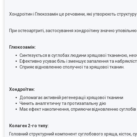
Хондроітин і Глюкозамін це речовини, які утворюють структур
При остеоартриті, застосування хондроїтину значно уповільнює
Глюкозамін:
Синтезується в суглобах людини хрящової тканиною, нео
Ефективно усуває біль і зменшує запалення та набрякліст
Сприяє відновленню сполучної та хрящової тканин.
Хондроїтин:
Допомагає активній регенерації хрящової тканини
Чинить аналгетичну та протизапальну дію
Має ефект накопичення, сприяючи відновленню суглобів і
Колаген 2-го типу:
Головний структурний компонент суглобового хряща, кісток, су