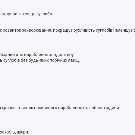
у здорового хряща суглоба.
 розвиток захворювання, покращує рухливість суглобів і зменшує б
бхідний для вироблення хондроїтину.
ь суглобів без будь-яких побічних явищ.
 хрящів, а також посиленого вироблення суглобової рідини.
хожиль, шкіри.