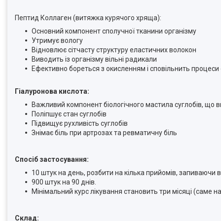
Пептид Коллаген (витяжка курячого хряща):
Основний компонент сполучної тканини організму
Утримує вологу
Відновлює сітчасту структуру еластичних волокон
Виводить із організму вільні радикали
Ефективно бореться з окисленням і сповільнить процеси 
Гіалуронова кислота:
Важливий компонент біологічного мастила суглобів, що в
Поліпшує стан суглобів
Підвищує рухливість суглобів
Знімає біль при артрозах та ревматичну біль
Спосіб застосування:
10 штук на день, розбити на кілька прийомів, запиваючи в
900 штук на 90 днів.
Мінімальний курс лікування становить три місяці (саме н
Склад: