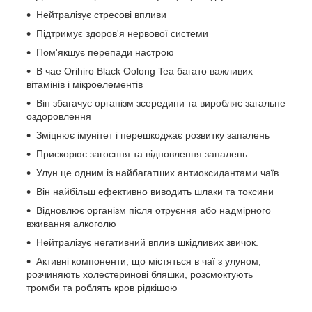
Нейтралізує стресові впливи
Підтримує здоров'я нервової системи
Пом'якшує перепади настрою
В чае Orihiro Black Oolong Tea багато важливих
вітамінів і мікроелементів
Він збагачує організм зсередини та виробляє загальне
оздоровлення
Зміцнює імунітет і перешкоджає розвитку запалень
Прискорює загоєння та відновлення запалень.
Улун це одним із найбагатших антиоксидантами чаїв
Він найбільш ефективно виводить шлаки та токсини
Відновлює організм після отруєння або надмірного
вживання алкоголю
Нейтралізує негативний вплив шкідливих звичок.
Активні компоненти, що містяться в чаї з улуном,
розчиняють холестеринові бляшки, розсмоктують
тромби та роблять кров рідкішою