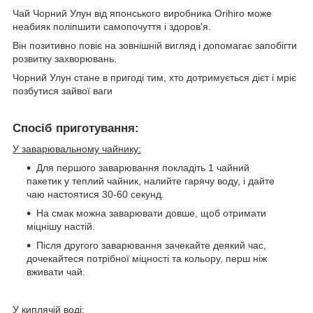
Чай Чорний Улун від японського виробника Orihiro може
неабияк поліпшити самопочуття і здоров'я.
Він позитивно повіє на зовнішній вигляд і допомагає запобігти
розвитку захворювань.
Чорний Улун стане в пригоді тим, хто дотримується дієт і мріє
позбутися зайвої ваги
Спосіб приготування:
У заварювальному чайнику:
Для першого заварювання покладіть 1 чайний
пакетик у теплий чайник, налийте гарячу воду, і дайте
чаю настоятися 30-60 секунд.
На смак можна заварювати довше, щоб отримати
міцнішу настій.
Після другого заварювання зачекайте деякий час,
дочекайтеся потрібної міцності та кольору, перш ніж
вживати чай.
У киплячій воді: