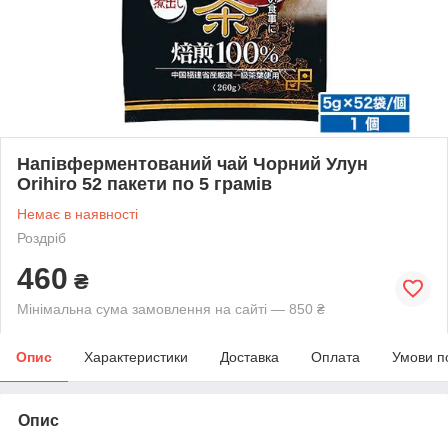
Напівферментований чай Чорний Улун
Orihiro 52 пакети по 5 грамів
Немає в наявності
Роздріб
460
₴
Мінімальна сума замовлення на сайті — 850 ₴
Опис
Характеристики
Доставка
Оплата
Умови п
Опис