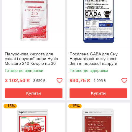
Гіалуронова кислота для
Посилена GABA для Сну
свіжої і пружної шкіри Hyalo
Нормалізації тиску крові
Moisture 240 Kewpie на 30
Зняття нервової напруги
днів прийому
Габа SeedComs 30 шт на 1
Готово до відправки
Готово до відправки
місяць прийому
3 102,50
930,75
₴
₴
3 650 ₴
1 095 ₴
Купити
Купити
–15%
–15%