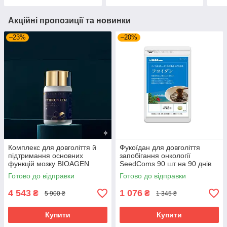
Акційні пропозиції та новинки
–23%
–20%
Комплекс для довголіття й
Фукоїдан для довголіття
підтримання основних
запобігання онкології
функцій мозку BIOAGEN
SeedComs 90 шт на 90 днів
PYRROVITAL NMN 60 капсул
Готово до відправки
Готово до відправки
на 30 днів приймання
4 543
1 076
₴
₴
5 900 ₴
1 345 ₴
Купити
Купити