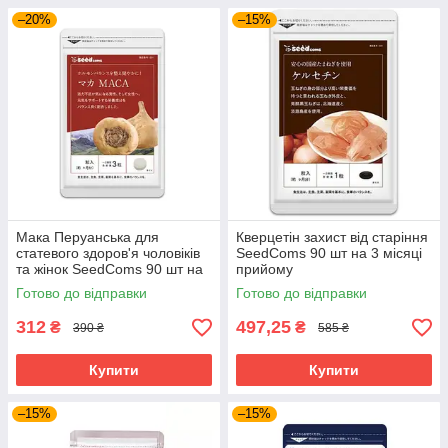
–20%
–15%
Мака Перуанська для
Кверцетін захист від старіння
статевого здоров'я чоловіків
SeedComs 90 шт на 3 місяці
та жінок SeedComs 90 шт на
прийому
1 місяць прийому
Готово до відправки
Готово до відправки
312
497,25
₴
₴
390 ₴
585 ₴
Купити
Купити
–15%
–15%