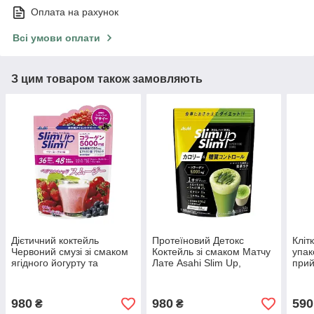
Оплата на рахунок
Всі умови оплати
З цим товаром також замовляють
Дієтичний коктейль
Протеїновий Детокс
Кліт
Червоний смузі зі смаком
Коктейль зі смаком Матчу
упак
ягідного йогурту та
Лате Asahi Slim Up,
при
ягодами Асаї Asahi
Японія, 315 грам
упаковка на 20 порцій
980
980
590
₴
₴