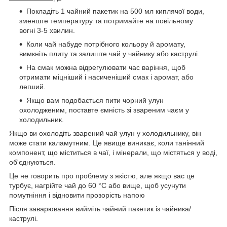
Покладіть 1 чайний пакетик на 500 мл киплячої води,
зменште температуру та потримайте на повільному
вогні 3-5 хвилин.
Коли чай набуде потрібного кольору й аромату,
вимкніть плиту та залиште чай у чайнику або каструлі.
На смак можна відрегулювати час варіння, щоб
отримати міцніший і насиченіший смак і аромат, або
легший.
Якщо вам подобається пити чорний улун
охолодженим, поставте ємність зі звареним чаєм у
холодильник.
Якщо ви охолодіть зварений чай улун у холодильнику, він
може стати каламутним. Це явище виникає, коли танінний
компонент, що міститься в чаї, і мінерали, що містяться у воді,
об'єднуються.
Це не говорить про проблему з якістю, але якщо вас це
турбує, нагрійте чай до 60 °C або вище, щоб усунути
помутніння і відновити прозорість напою
Після заварювання вийміть чайний пакетик із чайника/
каструлі.