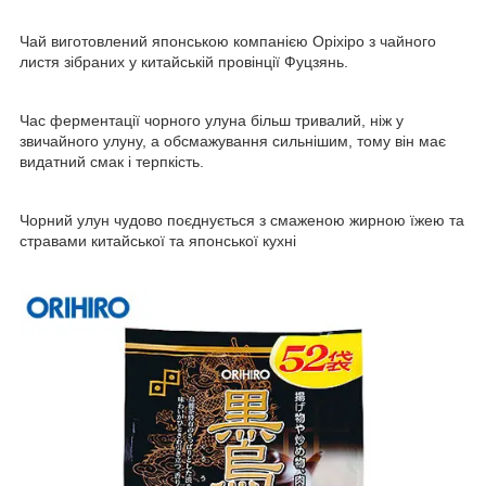
Чай виготовлений японською компанією Оріхіро з чайного
листя зібраних у китайській провінції Фуцзянь.
Час ферментації чорного улуна більш тривалий, ніж у
звичайного улуну, а обсмажування сильнішим, тому він має
видатний смак і терпкість.
Чорний улун чудово поєднується з смаженою жирною їжею та
стравами китайської та японської кухні