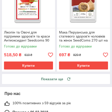
Лікопін та Овочі для
Мака Перуанська для
підтримки здоров'я та краси
статевого здоров'я чоловіків
Антиоксидант Seedcoms 90
та жінок SeedComs 270 шт на
капсул на 3 місяці прийому
3 місяці прийому
Готово до відправки
Готово до відправки
518,50
697
₴
₴
610 ₴
820 ₴
Купити
Купити
Показати ще
Про нас
100% позитивних з 59 відгуків за рік