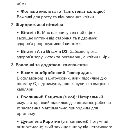
обмін.
Фолієва кислота та Пантотенат кальцію:
Важливі для росту та відновлення клітин.
Жиророзчинні вітаміни:
Вітамін E:
Має накопичувальний ефект,
захищає клітини від старіння та підтримує
здоров’я репродуктивної системи.
Вітамін A та Вітамін D3:
Забезпечують
здоров’я зору, кісток та регенерацію клітин шкіри.
Рослинні та додаткові компоненти:
Ензимно-оброблений Гесперидин:
Біофлавоноїд із цитрусових, який підсилює дію
вітаміну С, підтримує здоров’я судин та зміцнює
капіляри.
Рослинний Лецитин (з сої):
Натуральний
емульгатор, який підсилює дію вітамінів, роблячи
їх засвоєння максимально природним для
організму.
Дуналіела Каротин (з лікопіном):
Потужний
антиоксидант, який захищає шкіру від негативного