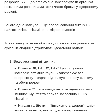
розроблений, щоб ефективно забезпечувати організм
поживними речовинами, яких часто бракує у щоденному
раціоні.
Всього одна капсула — це збалансований мікс із 15
найважливіших вітамінів та мікроелементів.
Кожна капсула — це «базова добавка», яка допомагає
сучасній людині підтримувати ідеальний баланс:
Водорозчинні вітаміни:
Вітамін B6, B1, B2, B12:
Цей потужний
комплекс вітамінів групи B забезпечує вас
енергією тут і зараз, підтримує нервову систему
та обмін речовин.
Вітамін C:
Забезпечує антиоксидантний захист,
зміцнює імунітет та сприяє засвоєнню інших
вітамінів.
Ніацин та Біотин:
Підтримують здоров’я шкіри,
волосся та нігтів, покращують енергетичний