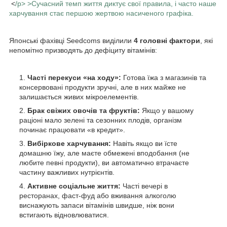
<
/p> >Сучасний темп життя диктує свої правила, і часто наше
харчування стає першою жертвою насиченого графіка.
Японські фахівці Seedcoms виділили
4 головні фактори
, які
непомітно призводять до дефіциту вітамінів:
Часті перекуси «на ходу»:
Готова їжа з магазинів та
консервовані продукти зручні, але в них майже не
залишається живих мікроелементів.
Брак свіжих овочів та фруктів:
Якщо у вашому
раціоні мало зелені та сезонних плодів, організм
починає працювати «в кредит».
Вибіркове харчування:
Навіть якщо ви їсте
домашню їжу, але маєте обмежені вподобання (не
любите певні продукти), ви автоматично втрачаєте
частину важливих нутрієнтів.
Активне соціальне життя:
Часті вечері в
ресторанах, фаст-фуд або вживання алкоголю
виснажують запаси вітамінів швидше, ніж вони
встигають відновлюватися.