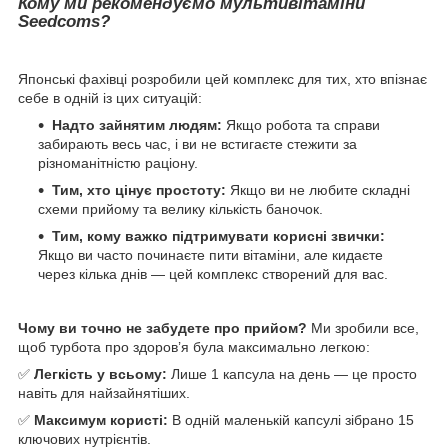
Кому ми рекомендуємо мультивітаміни
Seedcoms?
Японські фахівці розробили цей комплекс для тих, хто впізнає
себе в одній із цих ситуацій:
Надто зайнятим людям:
Якщо робота та справи
забирають весь час, і ви не встигаєте стежити за
різноманітністю раціону.
Тим, хто цінує простоту:
Якщо ви не любите складні
схеми прийому та велику кількість баночок.
Тим, кому важко підтримувати корисні звички:
Якщо ви часто починаєте пити вітаміни, але кидаєте
через кілька днів — цей комплекс створений для вас.
Чому ви точно не забудете про прийом?
Ми зробили все,
щоб турбота про здоров’я була максимально легкою:
✅
Легкість у всьому:
Лише 1 капсула на день — це просто
навіть для найзайнятіших.
✅
Максимум користі:
В одній маленькій капсулі зібрано 15
ключових нутрієнтів.