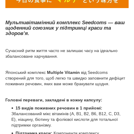
Мультивітамінний комплекс Seedcoms —
ваш
щоденний союзник у підтримці краси та
здоров’я.
Сучасний ритм життя часто не залишає часу на ідеально
збалансоване харчування.
Японський комплекс
Multiple Vitamin
від Seedcoms
створений для того, щоб легко та швидко заповнити дефіцит
поживних речовин, яких вам може бракувати щодня.
Головні переваги, закладені в кожну капсулу:
15 видів поживних речовин в 1 прийомі:
Збалансований мікс вітамінів (A, B1, B2, B6, B12, C, D3,
E), ніацину, біотину та фолієвої кислоти для тотальної
підтримки організму.
Підтримка краси:
Компоненти комплексу