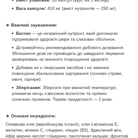
Вага капсули:
410 мг (вміст нутрієнтів — 250 мг).
🔹 Важливі зауваження:
Біотин
— це незамінний нутрієнт, який допомагає
підтримувати здоров’я шкіри та слизових оболонок.
Дотримуйтесь рекомендованого добового дозування.
Збільшення дози не призводить до швидшого лікування
захворювань чи значного покращення здоров'я.
Добавка не є лікарським засобом і не замінює
повноцінне збалансоване харчування (основні страви,
овочі, гарніри).
Зберігання:
Зберігати при кімнатній температурі,
уникаючи місць з високою вологістю та прямих
сонячних променів. Термін придатності — 2 роки.
🔹 Основні інгредієнти:
Оливкова олія (виробництва Іспанії), олія з вітаміном Е,
желатин, вітамін С, гліцерин, ніацин (B3), бджолиний віск,
ефір жирних кислот гліцерину, пантотенат кальцію, фруктові