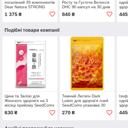
посилений 39 компонентів
Росту та Густоти Волосся
одні
Dear Natura STRONG
DHC 90 капсул на 30 днів
здор
вітаміни мінерали
прийому
Моло
1 375
840
445
₴
₴
амінокислоти 300 шт на
при
100 днів прийому
Подібні товари компанії
Цинк та Залізо для
Темний Лютеїн Dark
Ізоф
Жіночого здоров'я на 3
Lutein для здоров'я очей
одні
місяці прийому SeedComs
SeedComs упаковка 30
здор
90 капсул
капсул на 1 місяць
Моло
630
270
445
₴
₴
прийому
при