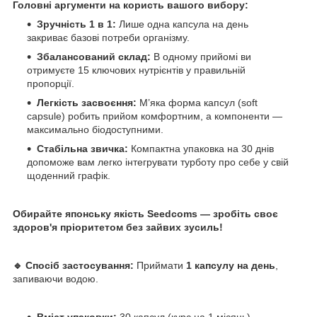
Головні аргументи на користь вашого вибору:
Зручність 1 в 1:
Лише одна капсула на день
закриває базові потреби організму.
Збалансований склад:
В одному прийомі ви
отримуєте 15 ключових нутрієнтів у правильній
пропорції.
Легкість засвоєння:
М’яка форма капсул (soft
capsule) робить прийом комфортним, а компоненти —
максимально біодоступними.
Стабільна звичка:
Компактна упаковка на 30 днів
допоможе вам легко інтегрувати турботу про себе у свій
щоденний графік.
Обирайте японську якість Seedcoms — зробіть своє
здоров'я пріоритетом без зайвих зусиль!
🔹 Спосіб застосування:
Приймати
1 капсулу на день
,
запиваючи водою.
Вміст упаковки:
30 капсул (курс на 1 місяць).