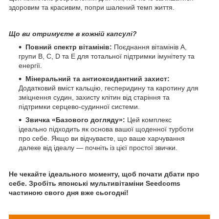
здоровим та красивим, попри шалений темп життя.
Що ви отримуєте в кожній капсулі?
Повний спектр вітамінів:
Поєднання вітамінів А,
групи В, С, D та Е для тотальної підтримки імунітету та
енергії.
Мінеральний та антиоксидантний захист:
Додатковий вміст кальцію, гесперидину та каротину для
зміцнення судин, захисту клітин від старіння та
підтримки серцево-судинної системи.
Звичка «Базового догляду»:
Цей комплекс
ідеально підходить як основа вашої щоденної турботи
про себе. Якщо ви відчуваєте, що ваше харчування
далеке від ідеалу — почніть із цієї простої звички.
Не чекайте ідеального моменту, щоб почати дбати про
себе. Зробіть японські мультивітаміни Seedcoms
частиною свого дня вже сьогодні!