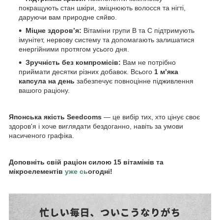
покращують стан шкіри, зміцнюють волосся та нігті,
даруючи вам природне сяйво.
Міцне здоров’я:
Вітаміни групи B та С підтримують
імунітет, нервову систему та допомагають залишатися
енергійними протягом усього дня.
Зручність без компромісів:
Вам не потрібно
приймати десятки різних добавок. Всього
1 м’яка
капсула на день
забезпечує повноцінне підживлення
вашого раціону.
Японська якість Seedcoms
— це вибір тих, хто цінує своє
здоров'я і хоче виглядати бездоганно, навіть за умови
насиченого графіка.
Доповніть свій раціон силою 15 вітамінів та
мікроелементів
уже сь
огодні!