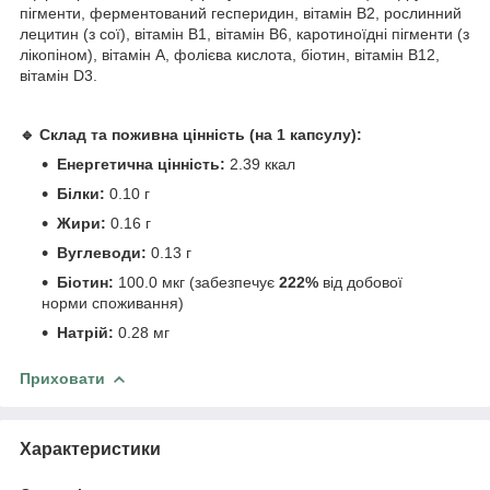
пігменти, ферментований гесперидин, вітамін В2, рослинний
лецитин (з сої), вітамін В1, вітамін В6, каротиноїдні пігменти (з
лікопіном), вітамін А, фолієва кислота, біотин, вітамін В12,
вітамін D3.
🔹 Склад та поживна цінність (на 1 капсулу):
Енергетична цінність:
2.39 ккал
Білки:
0.10 г
Жири:
0.16 г
Вуглеводи:
0.13 г
Біотин:
100.0 мкг (забезпечує
222%
від добової
норми споживання)
Натрій:
0.28 мг
Приховати
Характеристики