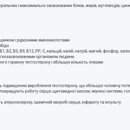
уральних і максимально засвоюваних білків, жирів, вуглеводів, ци
цинком і рідкісними амінокислотами
ібідо.
 В1, В2, В5, В9, В12, РР, С, кальцій, калій, натрій, магній, фосфор, зал
 легкозасвоюваними організмом людини.
ого гормону тестостерону і збільшує кількість сперми.
яють підвищенню вироблення тестостерону, що збільшує чоловічу пот
кі покращують роботу серця, щитовидної залози, імунної системи, го
ь атеросклерозу, ішемічній хворобі серця, інфаркту та інсульту.