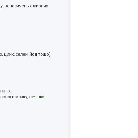
нку, ненасиченых жирних
ізо, цинк, селен, йод тощо),
енцію.
ловного мозку,
печінки
,