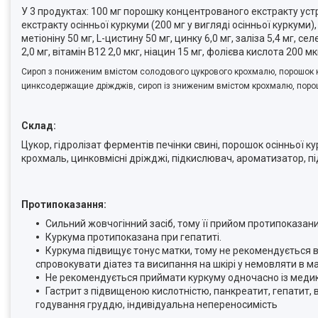
У 3 продуктах: 100 мг порошку концентрованого екстракту уст
екстракту осінньої куркуми (200 мг у вигляді осінньої куркуми)
метіоніну 50 мг, L-цистину 50 мг, цинку 6,0 мг, заліза 5,4 мг, селе
2,0 мг, вітамін B12 2,0 мкг, ніацин 15 мг, фолієва кислота 200 мк
Сироп з пониженим вмістом солодового цукрового крохмалю, порошок ко
цинксодержащие дріжджів, сироп із зниженим вмістом крохмалю, поро
Склад:
Цукор, гідролізат ферментів печінки свині, порошок осінньої к
крохмаль, цинковмісні дріжджі, підкислювач, ароматизатор, пі
Протипоказання:
Сильний жовчогінний засіб, тому її прийом протипоказан
Куркума протипоказана при гепатиті.
Куркума підвищує тонус матки, тому не рекомендується вж
спровокувати діатез та висипання на шкірі у немовляти в м
Не рекомендується приймати куркуму одночасно із меди
Гастрит з підвищеною кислотністю, панкреатит, гепатит, 
годування груддю, індивідуальна непереносимість