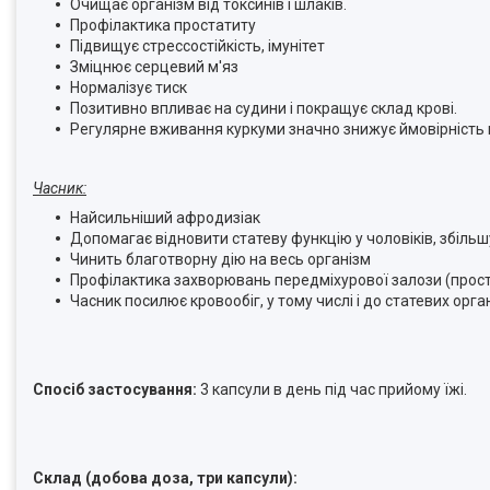
Очищає організм від токсинів і шлаків.
Профілактика простатиту
Підвищує стрессостійкість, імунітет
Зміцнює серцевий м'яз
Нормалізує тиск
Позитивно впливає на судини і покращує склад крові.
Регулярне вживання куркуми значно знижує ймовірність
Часник:
Найсильніший афродизіак
Допомагає відновити статеву функцію у чоловіків, збільш
Чинить благотворну дію на весь організм
Профілактика захворювань передміхурової залози (прост
Часник посилює кровообіг, у тому числі і до статевих орга
Спосіб застосування:
3 капсули в день під час прийому їжі.
Склад (добова доза, три капсули):