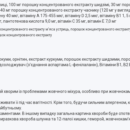
риці, 100 мг порошку концентрованого екстракту шидзімі, 30 мг п
, 40 мг порошку концентрованого екстракту часнику (120 мг у вигляді
ну 40 мкг, вітаміну A 175-455 мкг, вітаміну D 2,5 мкг, вітаміну B1 1, 5 
г, пантотенова кислота 9,0 мг, вітамін C 35 мг, вітамін E 7,0 мг
нцентрованого екстракту м'яса устриць, порошок концентрованого екстракту
шок концентрованого екстракту
уркуми, орнітин, екстракт куркуми, порошок екстракту шидзими, пор
дсолоджувач (з'єднання аспартама L-фенілаланін), Вітаміни B1, B2
ий хворим із проблемами жовчного міхура, особливо при жовчнокам'
ивати її під час вагітності. Крім того, будучи сильним алергеном,
айбутньому.
каментами. В іншому випадку загальна картина хвороби буде спот
виразкова хвороба шлунка та 12-палої кишки, геморой, жовчнокам'ян