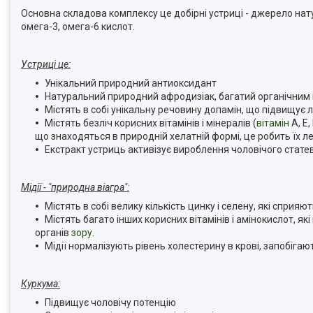
Основна складова комплексу це добірні устриці - джерело нат
омега-3, омега-6 кислот.
Устриці це:
Унікальний природний антиоксидант
Натуральний природний афродизіак, багатий органічним 
Містять в собі унікальну речовину допамін, що підвищує л
Містять безліч корисних вітамінів і мінералів (
вітамін
А, Е,
що знаходяться в природній хелатній формі, це робить їх
Екстракт устриць активізує вироблення чоловічого статев
Мідії - "природна віагра":
Містять в собі велику кількість цинку і селену, які спри
Містять багато інших корисних вітамінів і амінокислот, я
органів
зору
.
Мідії нормалізують рівень холестерину в крові, запобігают
Куркума:
Підвищує чоловічу потенцію