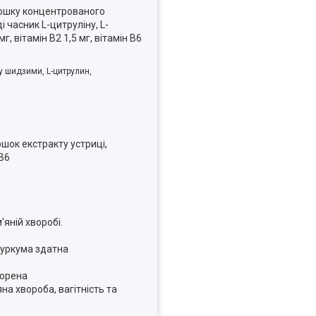
орошку концентрованого
 часник L-цитруліну, L-
мг, вітамін B2 1,5 мг, вітамін B6
 шидзими, L-цитрулин,
ошок екстракту устриці,
 B6
яній хворобі.
 куркума здатна
ворена
а хвороба, вагітність та