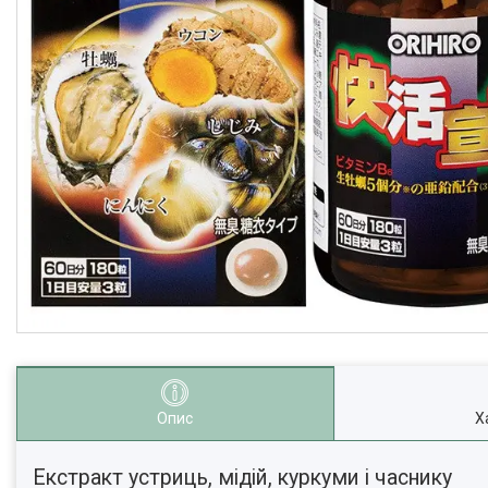
Опис
Х
Екстракт устриць, мідій, куркуми і часнику