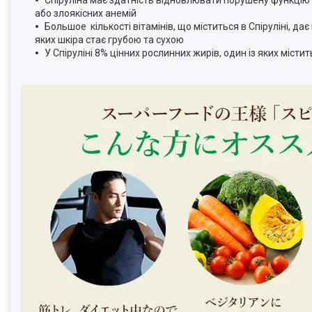
або злоякісних анемій
Большое кількості вітамінів, що міститься в Спіруліні, дає
яких шкіра стає грубою та сухою
У Спіруліні 8% цінних рослинних жирів, один із яких міст