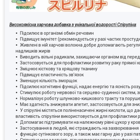
Високоякісна харчова добавка з унікальної водорості Спіруліна
:
Підсилює в організмі обмін речовин
Підвищує імунітет (рекомендується у разі частих просту
Живлені в ній харчові волокна добре допомагають регул
надлишків жирів
Виводить вільні радикали, захищаючи організм від перед
Застосовується для профілактики розвитку раку прямої 
Зміцнює кісткову та хрящову тканину
Підвищує еластичність зв'язок
Зменшує кількість зморщок
Підсилює когнітивні функції, надає енергію та ясність роз
Стимулює роботу нервової та серцево-судинної систем, 
Нормалізує роботу шлунково-кишкового тракту та поруше
Має здатність знижувати апетит, застосовується для зн
У спіруліні містяться поліненасичені жирні кислоти, що д
властивість спіруліни використовується для профілактики 
Допомагає підтримувати на належному рівні цукор у кро
Застосування в людей, які страждають на захворювання 
функцію сутінкового зору, а також має гарну дію у разі п
Спіруліна має здатність відновлювати порушену функцію