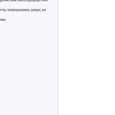
витку захворювань шкіри, за
еми.