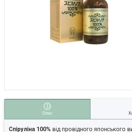
Опис
Х
Спіруліна
100%
від провідного японського в