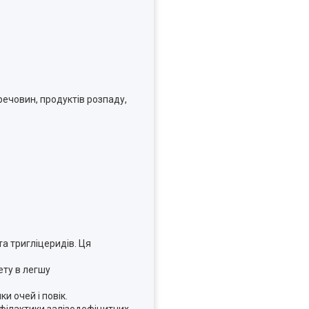
ечовин, продуктів розпаду,
та тригліцеридів. Ця
ету в легшу
и очей і повік.
офілактики залізодефіцитних