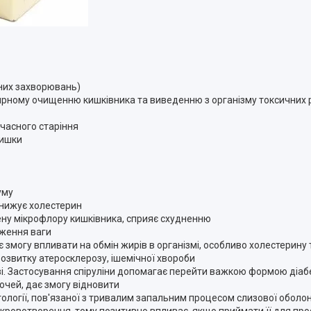
дних захворювань)
ярному очищенню кишківника та виведенню з організму токсичних р
часного старіння
кишки
уму
знижує холестерин
ну мікрофлору кишківника, сприяє схудненню
иження ваги
ає змогу впливати на обмін жирів в організмі, особливо холестерину 
розвитку атеросклерозу, ішемічної хвороби
ві. Застосування спіруліни допомагає перейти важкою формою діаб
очей, дає змогу відновити
атології, пов'язаної з тривалим запальним процесом слизової оболонк
 кровотворення, тому позитивно впливає, якщо приймати її для пр