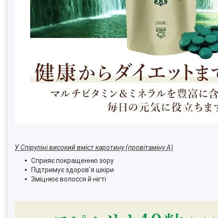
У Спіруліні високий вміст каротину (провітаміну А)
Сприяє покращенню зору
Підтримує здоров'я шкіри
Зміцнює волосся й нігті