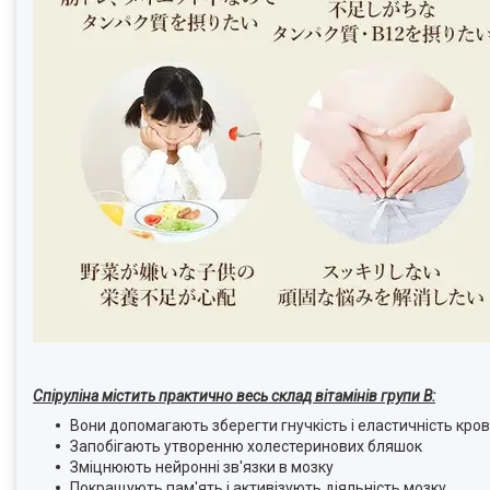
Спіруліна містить практично весь склад вітамінів групи B:
Вони допомагають зберегти гнучкість і еластичність кро
Запобігають утворенню холестеринових бляшок
Зміцнюють нейронні зв'язки в мозку
Покращують пам'ять і активізують діяльність мозку