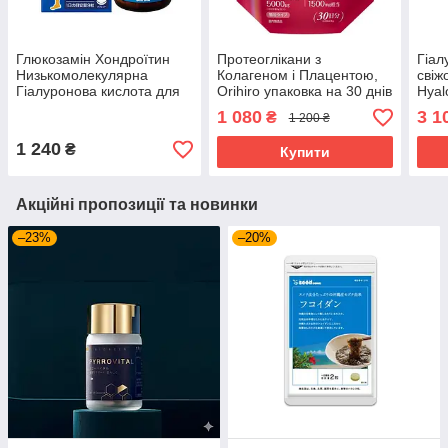
Глюкозамін Хондроїтин
Протеоглікани з
Гіал
Низькомолекулярна
Колагеном і Плацентою,
свіж
Гіалуронова кислота для
Orihiro упаковка на 30 днів
Hyal
повного відновлення
прийому
на 3
1 080
3 1
₴
1 200 ₴
суглобів та зв'язок Orihiro
270 капс. на 1 міс
1 240
₴
Купити
Акційні пропозиції та новинки
–23%
–20%