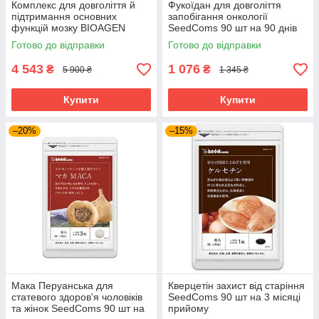
Комплекс для довголіття й
Фукоїдан для довголіття
підтримання основних
запобігання онкології
функцій мозку BIOAGEN
SeedComs 90 шт на 90 днів
PYRROVITAL NMN 60 капсул
Готово до відправки
Готово до відправки
на 30 днів приймання
4 543
1 076
₴
₴
5 900 ₴
1 345 ₴
Купити
Купити
–20%
–15%
Мака Перуанська для
Кверцетін захист від старіння
статевого здоров'я чоловіків
SeedComs 90 шт на 3 місяці
та жінок SeedComs 90 шт на
прийому