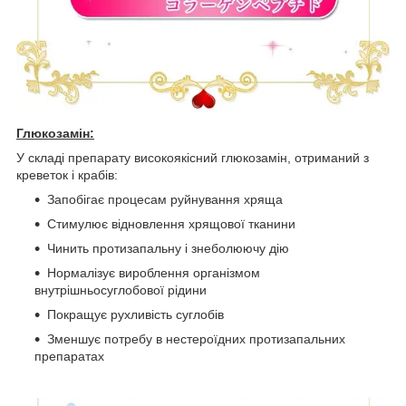
Глюкозамін:
У складі препарату високоякісний глюкозамін, отриманий з
креветок і крабів:
Запобігає процесам руйнування хряща
Стимулює відновлення хрящової тканини
Чинить протизапальну і знеболюючу дію
Нормалізує вироблення організмом
внутрішньосуглобової рідини
Покращує рухливість суглобів
Зменшує потребу в нестероїдних протизапальних
препаратах