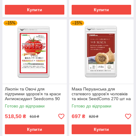
Купити
Купити
–15%
–15%
Лікопін та Овочі для
Мака Перуанська для
підтримки здоров'я та краси
статевого здоров'я чоловіків
Антиоксидант Seedcoms 90
та жінок SeedComs 270 шт на
капсул на 3 місяці прийому
3 місяці прийому
Готово до відправки
Готово до відправки
518,50
697
₴
₴
610 ₴
820 ₴
Купити
Купити