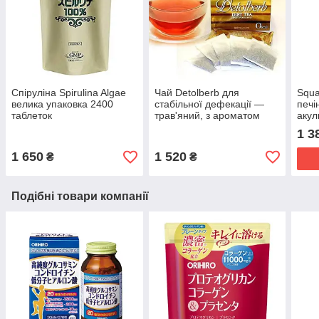
Спіруліна Spirulina Algae
Чай Detolberb для
Squa
велика упаковка 2400
стабільної дефекації —
печі
таблеток
трав'яний, з ароматом
акул
малини 30 пакетиків
капс
1 3
1 650
1 520
₴
₴
Подібні товари компанії