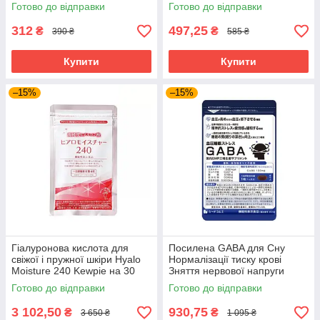
1 місяць прийому
Готово до відправки
Готово до відправки
312
497,25
₴
₴
390 ₴
585 ₴
Купити
Купити
–15%
–15%
Гіалуронова кислота для
Посилена GABA для Сну
свіжої і пружної шкіри Hyalo
Нормалізації тиску крові
Moisture 240 Kewpie на 30
Зняття нервової напруги
днів прийому
Габа SeedComs 30 шт на 1
Готово до відправки
Готово до відправки
місяць прийому
3 102,50
930,75
₴
₴
3 650 ₴
1 095 ₴