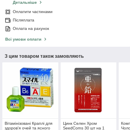
Детальніше
Оплатити частинами
Післяплата
Оплата на рахунок
Всі умови оплати
З цим товаром також замовляють
Вітамінізовані Краплі для
Цинк Селен Хром
Комп
здоров'я очей та ясного
SeedComs 30 шт на 1
Чоло