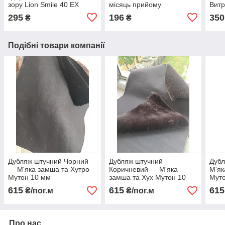
зору Lion Smile 40 EX
місяць прийому
Витр
Seed
295
196
350
₴
₴
при
Подібні товари компанії
Дубляж штучний Чорний
Дубляж штучний
Дубл
— М'яка замша та Хутро
Коричневий — М'яка
М'як
Мутон 10 мм
замша та Хух Мутон 10
Мут
мм
615
615
615
₴/пог.м
₴/пог.м
Про нас