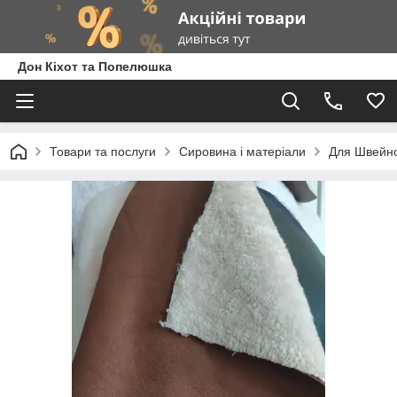
Дон Кіхот та Попелюшка
Товари та послуги
Сировина і матеріали
Для Швейно