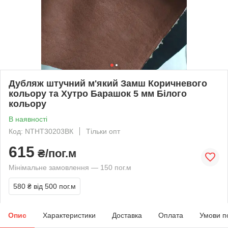
Дубляж штучний м'який Замш Коричневого
кольору та Хутро Барашок 5 мм Білого
кольору
В наявності
Код: NTHT30203BК
Тільки опт
615
₴/пог.м
Мінімальне замовлення — 150 пог.м
580 ₴
від 500 пог.м
Опис
Характеристики
Доставка
Оплата
Умови п