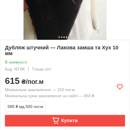
Дубляж штучний — Лакова замша та Хух 10
мм
В наявності
Код: NTЛК
Тільки опт
615
₴/пог.м
Мінімальне замовлення — 150 пог.м
Мінімальна сума замовлення на сайті — 850 ₴
580 ₴
від 500 пог.м
Купити