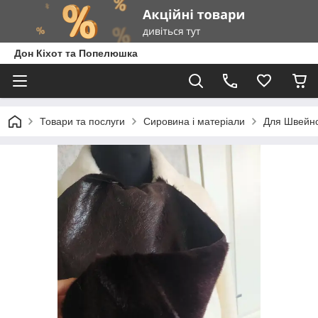
Дон Кіхот та Попелюшка
Товари та послуги
Сировина і матеріали
Для Швейно