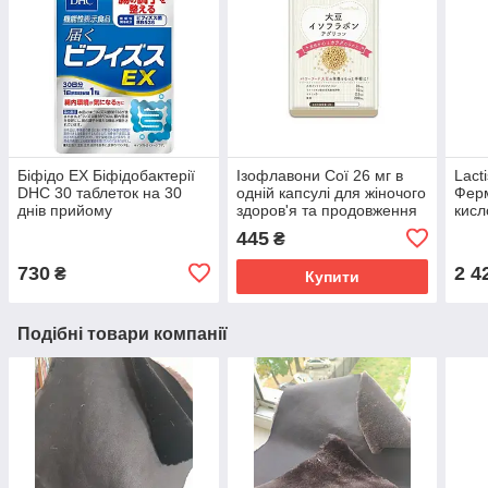
Біфідо EX Біфідобактерії
Ізофлавони Сої 26 мг в
Lact
DHC 30 таблеток на 30
одній капсулі для жіночого
Ферм
днів прийому
здоров'я та продовження
кисл
Молодіжності на 1 місяць
упак
445
₴
прийому SeedComs
730
2 4
₴
Купити
Подібні товари компанії