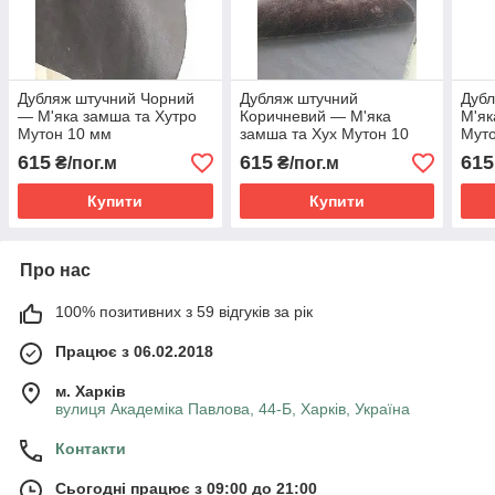
Дубляж штучний Чорний
Дубляж штучний
Дубл
— М'яка замша та Хутро
Коричневий — М'яка
М'як
Мутон 10 мм
замша та Хух Мутон 10
Мут
мм
615
615
615
₴/пог.м
₴/пог.м
Купити
Купити
Про нас
100% позитивних з 59 відгуків за рік
Працює з 06.02.2018
м. Харків
вулиця Академіка Павлова, 44-Б, Харків, Україна
Контакти
Сьогодні працює з 09:00 до 21:00