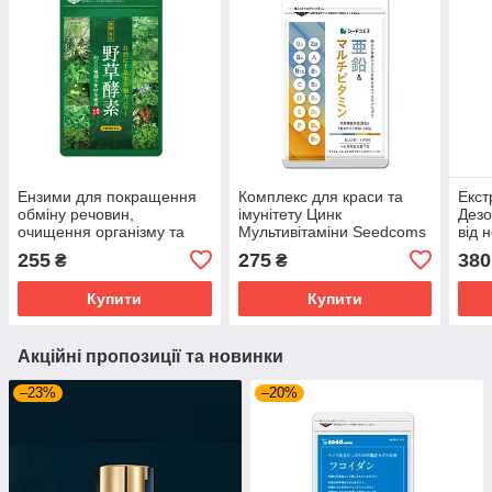
Ензими для покращення
Комплекс для краси та
Екст
обміну речовин,
імунітету Цинк
Дезо
очищення організму та
Мультивітаміни Seedcoms
від 
схуднення Seedcoms 30
Multi Vitamin & Zinc 30 шт
людс
255
275
380
₴
₴
капсул на 1 місяці
на 1 місяць
свіж
прийому
See
Купити
Купити
міся
Акційні пропозиції та новинки
–23%
–20%