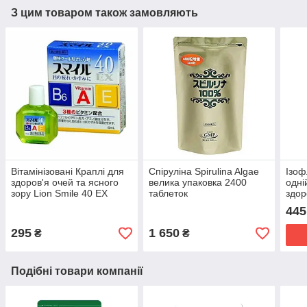
З цим товаром також замовляють
Вітамінізовані Краплі для
Спіруліна Spirulina Algae
Ізоф
здоров'я очей та ясного
велика упаковка 2400
одні
зору Lion Smile 40 EX
таблеток
здор
Моло
445
при
295
1 650
₴
₴
Подібні товари компанії