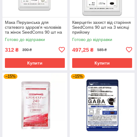
Мака Перуанська для
Кверцетін захист від старіння
статевого здоров'я чоловіків
SeedComs 90 шт на 3 місяці
та жінок SeedComs 90 шт на
прийому
1 місяць прийому
Готово до відправки
Готово до відправки
312
497,25
₴
₴
390 ₴
585 ₴
Купити
Купити
–15%
–15%