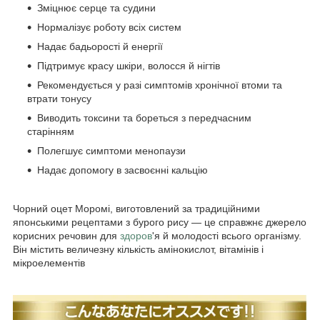
Зміцнює серце та судини
Нормалізує роботу всіх систем
Надає бадьорості й енергії
Підтримує красу шкіри, волосся й нігтів
Рекомендується у разі симптомів хронічної втоми та
втрати тонусу
Виводить токсини та бореться з передчасним
старінням
Полегшує симптоми менопаузи
Надає допомогу в засвоєнні кальцію
Чорний оцет Моромі, виготовлений за традиційними
японськими рецептами з бурого рису — це справжнє джерело
корисних речовин для
здоров
'я й молодості всього організму.
Він містить величезну кількість амінокислот, вітамінів і
мікроелементів