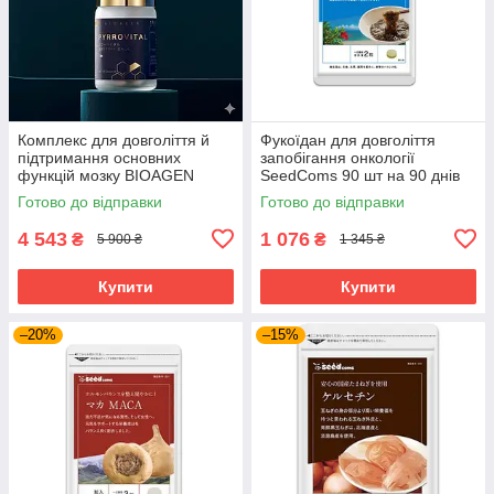
Комплекс для довголіття й
Фукоїдан для довголіття
підтримання основних
запобігання онкології
функцій мозку BIOAGEN
SeedComs 90 шт на 90 днів
PYRROVITAL NMN 60 капсул
Готово до відправки
Готово до відправки
на 30 днів приймання
4 543
1 076
₴
₴
5 900 ₴
1 345 ₴
Купити
Купити
–20%
–15%