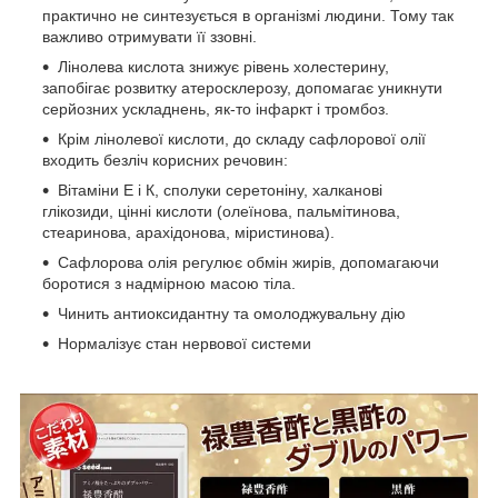
практично не синтезується в організмі людини. Тому так
важливо отримувати її ззовні.
Лінолева кислота знижує рівень холестерину,
запобігає розвитку атеросклерозу, допомагає уникнути
серйозних ускладнень, як-то інфаркт і тромбоз.
Крім лінолевої кислоти, до складу сафлорової олії
входить безліч корисних речовин:
Вітаміни Е і К, сполуки серетоніну, халканові
глікозиди, цінні кислоти (олеїнова, пальмітинова,
стеаринова, арахідонова, міристинова).
Сафлорова олія регулює обмін жирів, допомагаючи
боротися з надмірною масою тіла.
Чинить антиоксидантну та омолоджувальну дію
Нормалізує стан нервової системи