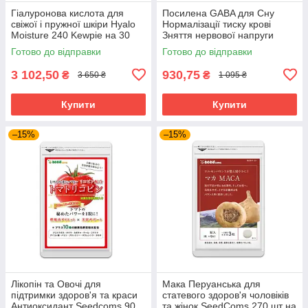
Гіалуронова кислота для
Посилена GABA для Сну
свіжої і пружної шкіри Hyalo
Нормалізації тиску крові
Moisture 240 Kewpie на 30
Зняття нервової напруги
днів прийому
Габа SeedComs 30 шт на 1
Готово до відправки
Готово до відправки
місяць прийому
3 102,50
930,75
₴
₴
3 650 ₴
1 095 ₴
Купити
Купити
–15%
–15%
Лікопін та Овочі для
Мака Перуанська для
підтримки здоров'я та краси
статевого здоров'я чоловіків
Антиоксидант Seedcoms 90
та жінок SeedComs 270 шт на