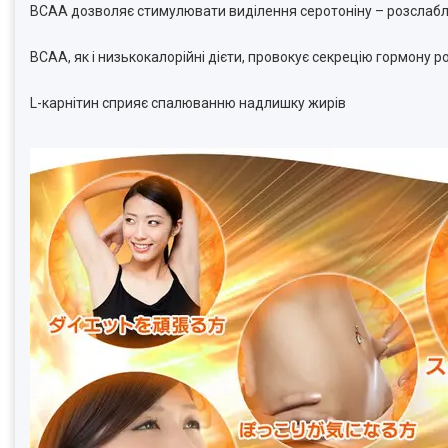
BCAA дозволяє стимулювати виділення серотоніну – розслабл
BCAA, як і низькокалорійні дієти, провокує секрецію гормону 
L-карнітин сприяє спалюванню надлишку жирів