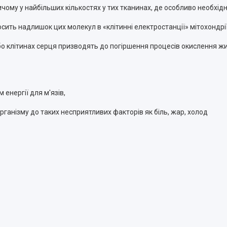
чому у найбільших кількостях у тих тканинах, де особливо необхідно
осить надлишок цих молекул в «клітинні електростанції» мітохондрі
о клітинах серця призводять до погіршення процесів окислення жир
енергії для м'язів,
рганізму до таких несприятливих факторів як біль, жар, холод