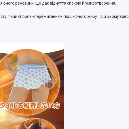
яючого речовини, що дає відчуття спокою й умиротворення.
росту, який сприяє «пережиганию» підшкірного жиру. При цьому зовс