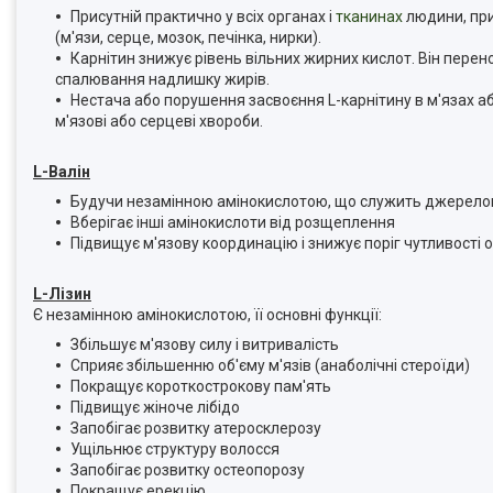
Присутній практично у всіх органах і
тканинах
людини, при
(м'язи, серце, мозок, печінка, нирки).
Карнітин знижує рівень вільних жирних кислот. Він перен
спалювання надлишку жирів.
Нестача або порушення засвоєння L-карнітину в м'язах аб
м'язові або серцеві хвороби.
L-Валін
Будучи незамінною амінокислотою, що служить джерелом 
Вберігає інші амінокислоти від розщеплення
Підвищує м'язову координацію і знижує поріг чутливості о
L-Лізин
Є незамінною амінокислотою, її основні функції:
Збільшує м'язову силу і витривалість
Сприяє збільшенню об'єму м'язів (анаболічні стероїди)
Покращує короткострокову пам'ять
Підвищує жіноче лібідо
Запобігає розвитку атеросклерозу
Ущільнює структуру волосся
Запобігає розвитку остеопорозу
Покращує ерекцію