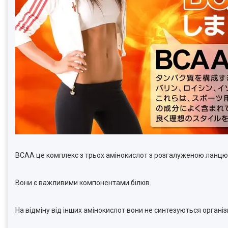
ВСАА це комплекс з трьох амінокислот з розгалуженою ланцюгом
Вони є важливими компонентами білків.
На відміну від інших амінокислот вони не синтезуються організ