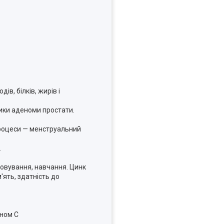
в, білків, жирів і
тики аденоми простати.
процеси — менструальний
.
ятовування, навчання. Цинк
ять, здатність до
іном С