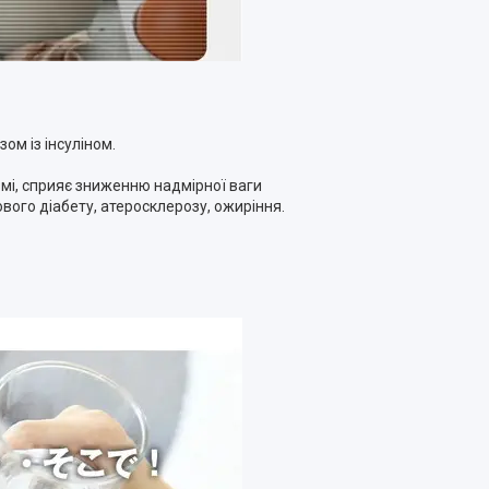
ом із інсуліном.
мі, сприяє зниженню надмірної ваги
вого діабету, атеросклерозу, ожиріння.