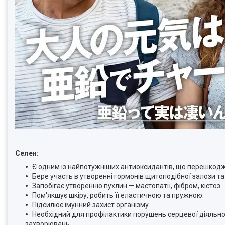
Селен:
Є одним із найпотужніших антиоксидантів, що перешко
Бере участь в утворенні гормонів щитоподібної залози та
Запобігає утворенню пухлин — мастопатії, фібром, кістоз
Пом'якшує шкіру, робить її еластичною та пружною.
Підсилює імунний захист організму
Необхідний для профілактики порушень серцевої діяльно
захворювань.