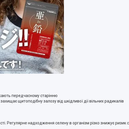
джають передчасному старінню
 захищає щитоподібну залозу від шкідливої дії вільних радикалів
сті. Регулярне надходження селену в організм різко знижує ризик