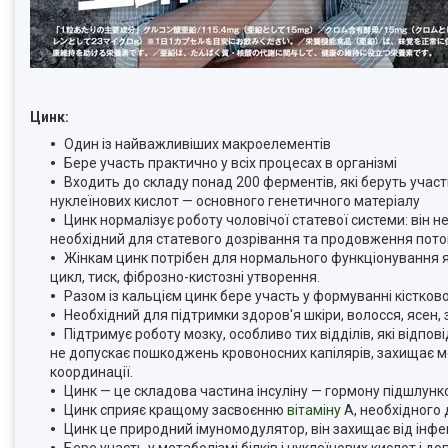
Цинк:
Один із найважливіших макроелементів
Бере участь практично у всіх процесах в організмі
Входить до складу понад 200 ферментів, які беруть участь 
нуклеїнових кислот — основного генетичного матеріалу
Цинк нормалізує роботу чоловічої статевої системи: він 
необхідний для статевого дозрівання та продовження потом
Жінкам цинк потрібен для нормального функціонування я
цикл, тиск, фіброзно-кистозні утворення.
Разом із кальцієм цинк бере участь у формуванні кістково
Необхідний для підтримки здоров'я шкіри, волосся, ясен, 
Підтримує роботу мозку, особливо тих відділів, які відп
не допускає пошкоджень кровоносних капілярів, захищає мо
координації.
Цинк — це складова частина інсуліну — гормону підшлунко
Цинк сприяє кращому засвоєнню
вітаміну
А, необхідного
Цинк це природний імуномодулятор, він захищає від інфе
Бере участь у метаболізмі білків і нуклеїнових кислот і 