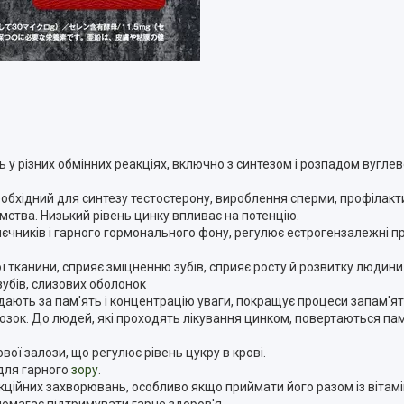
у різних обмінних реакціях, включно з синтезом і розпадом вуглеводі
необхідний для синтезу тестостерону, вироблення сперми, профілак
ства. Низький рівень цинку впливає на потенцію.
єчників і гарного гормонального фону, регулює естрогензалежні 
ї тканини, сприяє зміцненню зубів, сприяє росту й розвитку людини
зубів, слизових оболонок
овідають за пам'ять і концентрацію уваги, покращує процеси запам'
зок. До людей, які проходять лікування цинком, повертаються пам'
вої залози, що регулює рівень цукру в крові.
 для гарного
зору
.
кційних захворювань, особливо якщо приймати його разом із вітам
допомагає підтримувати гарне здоров'я