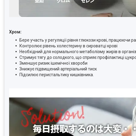
Хром:
Бере участь у регуляції рівня глюкози крові, працюючи раз
Контролює рівень холестерину в сироватці крові
Необхідний для нормального метаболізму жирів в організ
Стримує тягу до солодкого, що сприяє профілактиці цукро
Зменшує ризик ішемічної хвороби
Знижує підвищений артеріальний тиск
Підсилює перистальтику кишківника.