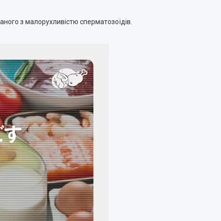
аного з малорухливістю сперматозоїдів.