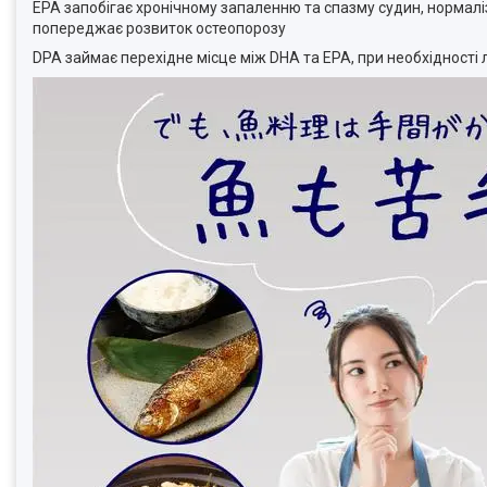
EPA запобігає хронічному запаленню та спазму судин, нормаліз
попереджає розвиток остеопорозу
DPA займає перехідне місце між DHA та EPA, при необхідності 