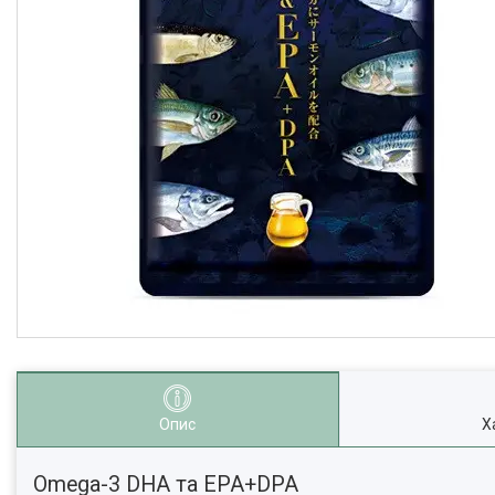
Опис
Х
Omega-3 DHA та EPA+DPA