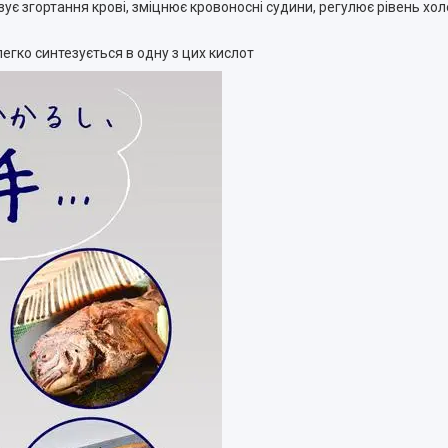
ує згортання крові, зміцнює кровоносні судини, регулює рівень хол
легко синтезується в одну з цих кислот