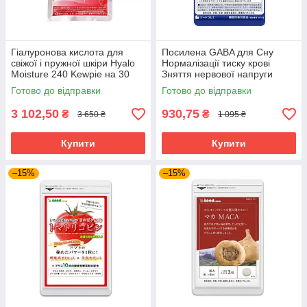
Гіалуронова кислота для
Посилена GABA для Сну
свіжої і пружної шкіри Hyalo
Нормалізації тиску крові
Moisture 240 Kewpie на 30
Зняття нервової напруги
днів прийому
Габа SeedComs 30 шт на 1
Готово до відправки
Готово до відправки
місяць прийому
3 102,50
930,75
₴
₴
3 650 ₴
1 095 ₴
Купити
Купити
–15%
–15%