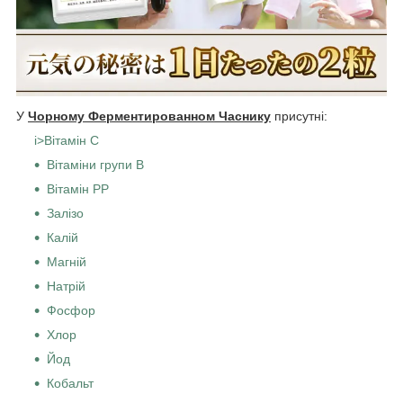
У
Чорному Ферментированном Часнику
присутні:
i>Вітамін С
Вітаміни групи В
Вітамін РР
Залізо
Калій
Магній
Натрій
Фосфор
Хлор
Йод
Кобальт