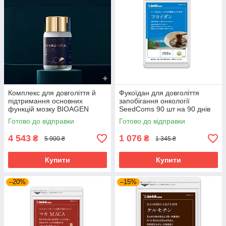
Комплекс для довголіття й
Фукоїдан для довголіття
підтримання основних
запобігання онкології
функцій мозку BIOAGEN
SeedComs 90 шт на 90 днів
PYRROVITAL NMN 60 капсул
Готово до відправки
Готово до відправки
на 30 днів приймання
4 543
1 076
₴
₴
5 900 ₴
1 345 ₴
Купити
Купити
–20%
–15%