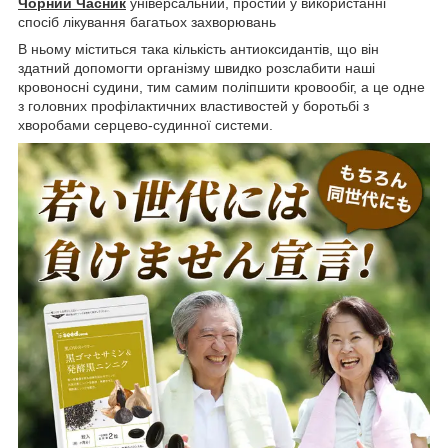
Чорний Часник
універсальний, простий у використанні
спосіб лікування багатьох захворювань
В ньому міститься така кількість антиоксидантів, що він
здатний допомогти організму швидко розслабити наші
кровоносні судини, тим самим поліпшити кровообіг, а це одне
з головних профілактичних властивостей у боротьбі з
хворобами серцево-судинної системи.