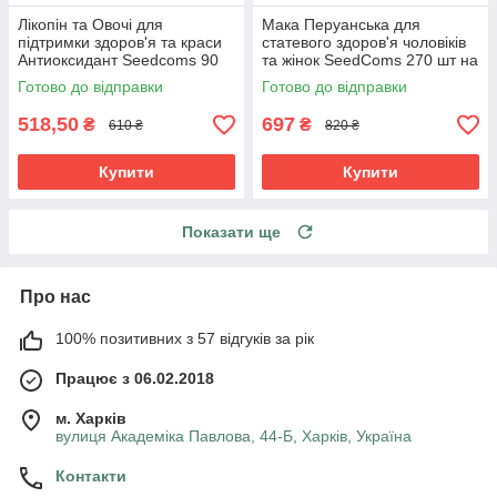
Лікопін та Овочі для
Мака Перуанська для
підтримки здоров'я та краси
статевого здоров'я чоловіків
Антиоксидант Seedcoms 90
та жінок SeedComs 270 шт на
капсул на 3 місяці прийому
3 місяці прийому
Готово до відправки
Готово до відправки
518,50
697
₴
₴
610 ₴
820 ₴
Купити
Купити
Показати ще
Про нас
100% позитивних з 57 відгуків за рік
Працює з 06.02.2018
м. Харків
вулиця Академіка Павлова, 44-Б, Харків, Україна
Контакти