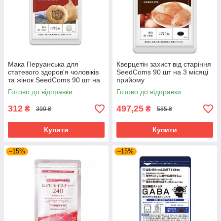
Мака Перуанська для
Кверцетін захист від старіння
статевого здоров'я чоловіків
SeedComs 90 шт на 3 місяці
та жінок SeedComs 90 шт на
прийому
1 місяць прийому
Готово до відправки
Готово до відправки
312
497,25
₴
₴
390 ₴
585 ₴
Купити
Купити
–15%
–15%