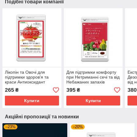
Подібні товари компанії
Лікопін та Овочі для
Для підтримки комфорту
Екст
підтримки здоров'я та
при Нетриманні сечі та від
Дезо
краси Антиоксидант
Небажаних запахів
від 
Seedcoms 30 капсул на 1
Журавлина Насіння
людс
265
395
380
₴
₴
місяць прийому
гарбуза Орнітин
свіж
SeedComs 30 шт на 1
See
Купити
Купити
місяць
міся
Акційні пропозиції та новинки
–23%
–20%