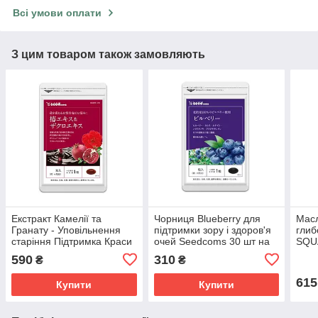
Всі умови оплати
З цим товаром також замовляють
Екстракт Камелії та
Чорниця Blueberry для
Масл
Гранату - Уповільнення
підтримки зору і здоров'я
глиб
старіння Підтримка Краси
очей Seedcoms 30 шт на
SQU
та Здоров'я жінок
30 днів прийому
Seed
590
310
₴
₴
SeedComs 90шт на 3
міся
місяці
615
Купити
Купити