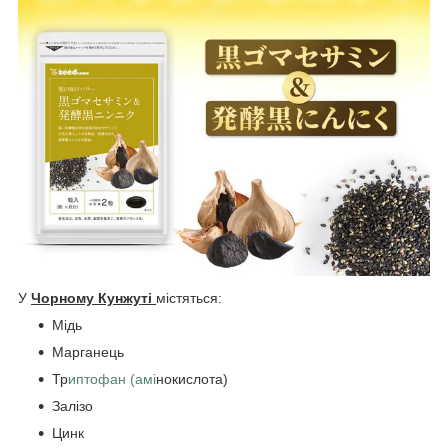
У
Чорному Кунжуті
містяться:
Мідь
Марганець
Тр
иптофан (амі
нокислота)
Залізо
Цинк