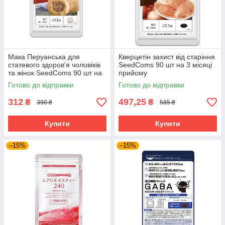
Мака Перуанська для
Кверцетін захист від старіння
статевого здоров'я чоловіків
SeedComs 90 шт на 3 місяці
та жінок SeedComs 90 шт на
прийому
1 місяць прийому
Готово до відправки
Готово до відправки
312
497,25
₴
₴
390 ₴
585 ₴
Купити
Купити
–15%
–15%