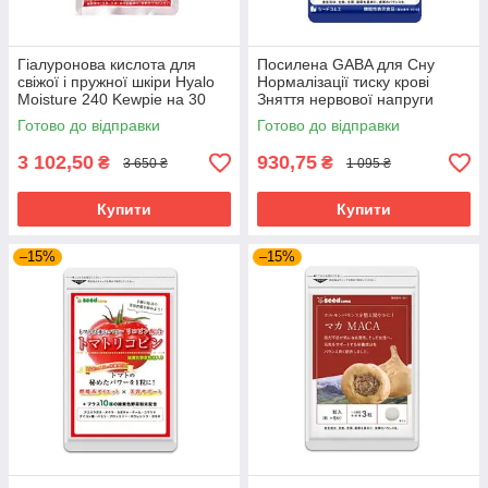
Гіалуронова кислота для
Посилена GABA для Сну
свіжої і пружної шкіри Hyalo
Нормалізації тиску крові
Moisture 240 Kewpie на 30
Зняття нервової напруги
днів прийому
Габа SeedComs 30 шт на 1
Готово до відправки
Готово до відправки
місяць прийому
3 102,50
930,75
₴
₴
3 650 ₴
1 095 ₴
Купити
Купити
–15%
–15%