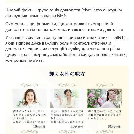
Цікавий факт — група генів довголіття (сімейство сиртуїнів)
активується саме завдяки NMN.
Сиртуїни — це ферменти, що контролюють старіння й
довголіття та їх генам також називаються генами довголіття.
У ссавців є сім типів сиртуїнів і найважливіший з них — SIRT1,
який відіграє дуже важливу роль у контролі старіння й
довголіття, сприяючи секреції інсуліну для зниження рівня
цукру в крові, покращує метаболізм, захищає нервові клітини,
контролює пам'ять.