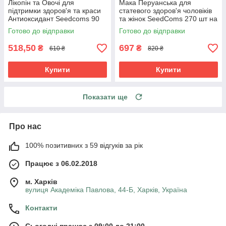
Лікопін та Овочі для
Мака Перуанська для
підтримки здоров'я та краси
статевого здоров'я чоловіків
Антиоксидант Seedcoms 90
та жінок SeedComs 270 шт на
капсул на 3 місяці прийому
3 місяці прийому
Готово до відправки
Готово до відправки
518,50
697
₴
₴
610 ₴
820 ₴
Купити
Купити
Показати ще
Про нас
100% позитивних з 59 відгуків за рік
Працює з 06.02.2018
м. Харків
вулиця Академіка Павлова, 44-Б, Харків, Україна
Контакти