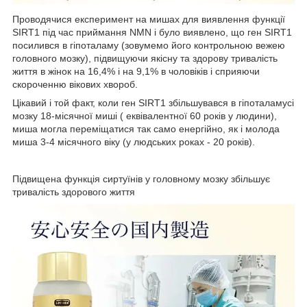
Проводячися експеримент на мишах для виявлення функції
SIRT1 під час приймання NMN і було виявлено, що ген SIRT1
посилився в гіпоталаму (зовумемо його контрольною вежею
головного мозку), підвищуючи якісну та здорову тривалість
життя в жінок на 16,4% і на 9,1% в чоловіків і сприяючи
скороченню вікових хвороб.
Цікавий і той факт, коли ген SIRT1 збільшувався в гіпоталамусі
мозку 18-місячної миші ( еквівалентної 60 років у людини),
миша могла переміщатися так само енергійно, як і молода
миша 3-4 місячного віку (у людських роках - 20 років).
Підвищена функція сиртуїнів у головному мозку збільшує
тривалість здорового життя