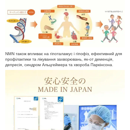
NMN також впливає на гіпоталамус і гіпофіз, ефективний для
профілактики та лікування захворювань, як-от деменція,
депресія, синдром Альцгеймера та хвороба Паркінсона.