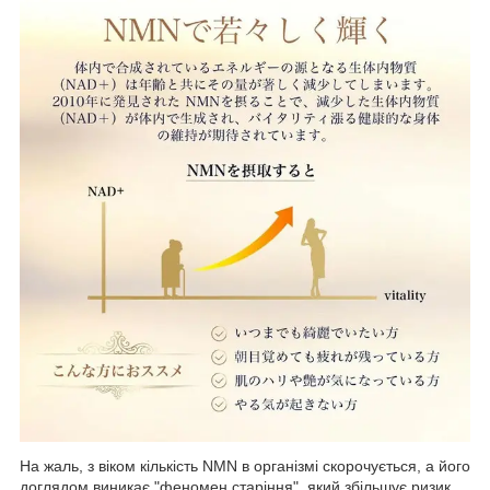
На жаль, з віком кількість NMN в організмі скорочується, а його
доглядом виникає "феномен старіння", який збільшує ризик