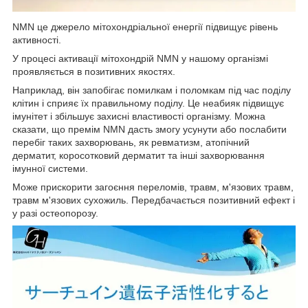
NMN це джерело мітохондріальної енергії підвищує рівень
активності.
У процесі активації мітохондрій NMN у нашому організмі
проявляється в позитивних якостях.
Наприклад, він запобігає помилкам і поломкам під час поділу
клітин і сприяє їх правильному поділу. Це неабияк підвищує
імунітет і збільшує захисні властивості організму. Можна
сказати, що премім NMN дасть змогу усунути або послабити
перебіг таких захворювань, як ревматизм, атопічний
дерматит, коросотковий дерматит та інші захворювання
імунної системи.
Може прискорити загоєння переломів, травм, м'язових травм,
травм м'язових сухожиль. Передбачається позитивний ефект і
у разі остеопорозу.