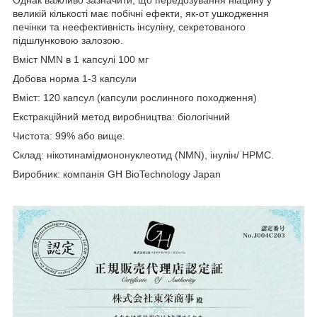
Однак важливо зазначити, що передозування ніацину у
великій кількості має побічні ефекти, як-от ушкодження
печінки та неефективність інсуліну, секретованого
підшлунковою залозою.
Вміст NMN в 1 капсулі 100 мг
Добова норма 1-3 капсули
Вміст: 120 капсул (капсули рослинного походження)
Екстракційний метод виробництва: біологічний
Чистота: 99% або вище.
Склад: нікотинамідмононуклеотид (NMN), інулін/ HPMC.
Виробник: компанія GH BioTechnology Japan