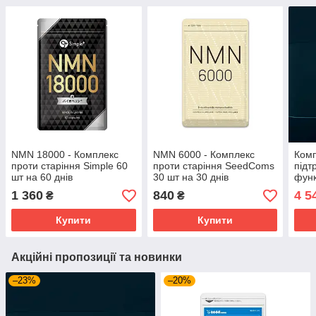
NMN 18000 - Комплекс
NMN 6000 - Комплекс
Комп
проти старіння Simple 60
проти старіння SeedComs
підт
шт на 60 днів
30 шт на 30 днів
функ
PYR
1 360
840
4 5
₴
₴
капс
при
Купити
Купити
Акційні пропозиції та новинки
–23%
–20%