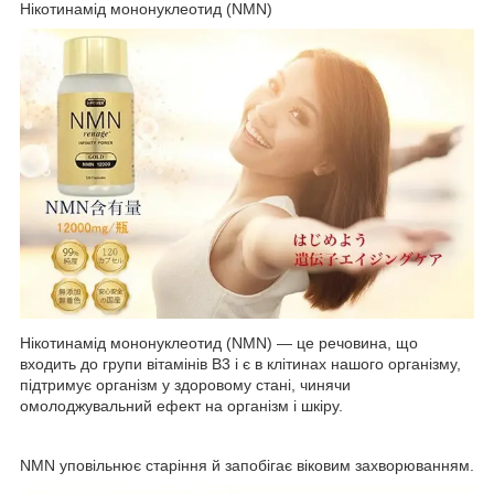
Нікотинамід мононуклеотид (NMN)
Нікотинамід мононуклеотид (NMN) — це речовина, що
входить до групи вітамінів B3 і є в клітинах нашого організму,
підтримує організм у здоровому стані, чинячи
омолоджувальний ефект на організм і шкіру.
NMN уповільнює старіння й запобігає віковим захворюванням.