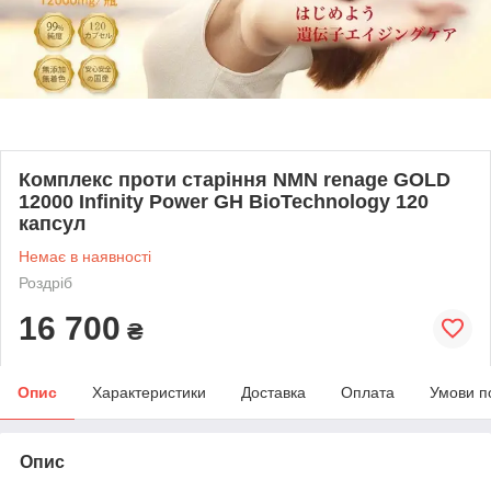
Комплекс проти старіння NMN renage GOLD
12000 Infinity Power GH BioTechnology 120
капсул
Немає в наявності
Роздріб
16 700
₴
Опис
Характеристики
Доставка
Оплата
Умови п
Опис