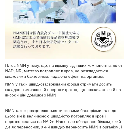
Плюс NMN у тому, що, на відміну від інших компонентів, як-от
NAD, NR, миттєво потрапляє в кров, не розкладається
кишковими бактеріями, надаючи ефект на організм.
NMN у такій швидкозасвоюваній формі отримати досить
складно, тимчасово й енерговитратно, що позначається й на
високій ціні домішки з NMN
NMN також розщеплюється кишковими бактеріями, але до
цього він із величезною швидкістю потрапляє в кров і
перетворюється на NAD+. Наше тіло обладнане білком, який
діє як переносник, який швидко переносить NMN в організм, і