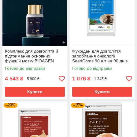
Комплекс для довголіття й
Фукоїдан для довголіття
підтримання основних
запобігання онкології
функцій мозку BIOAGEN
SeedComs 90 шт на 90 днів
PYRROVITAL NMN 60 капсул
Готово до відправки
Готово до відправки
на 30 днів приймання
4 543
1 076
₴
₴
5 900 ₴
1 345 ₴
Купити
Купити
–20%
–15%