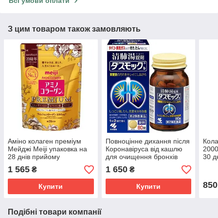
Всі умови оплати
З цим товаром також замовляють
Аміно колаген преміум
Повноцінне дихання після
Кола
Мейджі Meiji упаковка на
Коронавіруса від кашлю
2000
28 днів прийому
для очищення бронхів
30 д
Kobayashi Dasumokku 80
1 565
1 650
₴
₴
шт на 8 днів
850
Купити
Купити
Подібні товари компанії