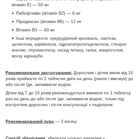
вітамін Е) — 50 мг
Рибофлавін (вітамін В2) — 6 мг
Піридоксин (вітамін В6) — 12 мг
Вітамін В3 — 60 мг
Інші інгредієнти: кукурудзяний крохмаль, лактоза,
целюлоза, кармелоза, гідроксипропілцелюлоза, стеарат
магнію, гіпромеллозу, оксид титану, тальк, макроголов,
воску карнауби.
Рекомендоване застосування:
Дорослим і дітям віком від 15
років приймати по 2 таблетки двічі на день (ранок і ввечері) до
або після їди, запиваючи водою.
Дітям від 7 до 15 років рекомендується вживати по 1 таблетці
раз на день до або після їди, запиваючи водою, тільки під
контролем дорослих і після консультації з педіатром.
Рекомендований курс
— 3 місяці
Спосіб зберігання
: зберігати щільно закритим у