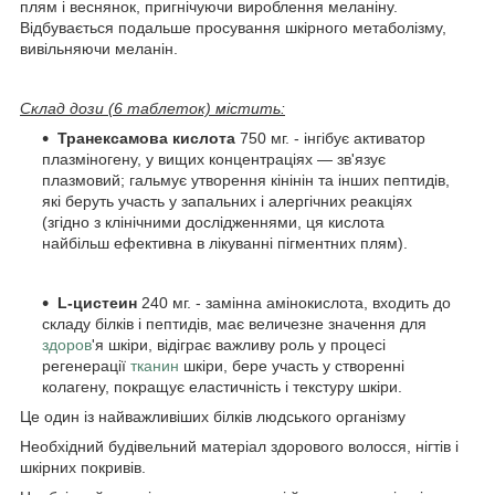
плям і веснянок, пригнічуючи вироблення меланіну.
Відбувається подальше просування шкірного метаболізму,
вивільняючи меланін.
Склад дози (6 таблеток) містить:
Транексамова кислота
750 мг. - інгібує активатор
плазміногену, у вищих концентраціях — зв'язує
плазмовий; гальмує утворення кінінін та інших пептидів,
які беруть участь у запальних і алергічних реакціях
(згідно з клінічними дослідженнями, ця кислота
найбільш ефективна в лікуванні пігментних плям).
L-цистеин
240 мг. - замінна амінокислота, входить до
складу білків і пептидів, має величезне значення для
здоров
'я шкіри, відіграє важливу роль у процесі
регенерації
тканин
шкіри, бере участь у створенні
колагену, покращує еластичність і текстуру шкіри.
Це один із найважливіших білків людського організму
Необхідний будівельний матеріал здорового волосся, нігтів і
шкірних покривів.