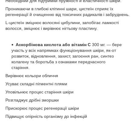
Необхідний для підтримки пружності й еластичності шкіри.
Проникаючи в глибокі клітинні шари, цистеїн сприяє їх
регенерації й очищенню від токсичних радикалів і забруднень.
L-цистеїн зміцнює волосяні цибулини, запобігає ламкості
волосся, зміцнює і вирівнює нігтьову пластину.
Аскорбінова кислота або вітамін С
300 мг. — бере
участь у всіх напрямках функціонування шкіри, як-от
розвиток, відновлення, захист, загоєння ран, синтез
колагену та боротьба з ознаками передчасного
старіння.
Вирівнює кольори обличчя
Усуває складні пігментні плями
Уповільнює процес старіння шкіри
Розгладжує дрібні зморшки
Прискорює процес регенерації шкіри
Підвищує опірність організму до інфекцій