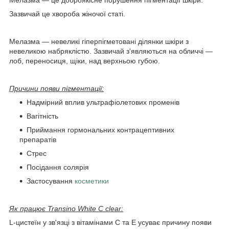
Мелазма — це доброякісне порушення пігментації шкіри.
Зазвичай це хвороба жіночої статі.
Мелазма — невеликі гіперпігметовані ділянки шкіри з
невеликою набряклістю. Зазвичай з'являються на обличчі —
лоб, переносиця, щіки, над верхньою губою.
Причини появи пігментації:
Надмірний вплив ультрафіолетових променів
Вагітність
Приймання гормональних контрацептивних
препаратів
Стрес
Посідання солярія
Застосування
косметики
Як працює Transino White C clear:
L-цистеїн у зв'язці з вітамінами C та E усуває причину появи