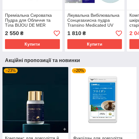
Преміальна Сироватка
Лікувальна Вибілювальна
Комп
Пудра для Обличчя та
Сонцезахисна пудра
шкір
Тіла BIJOU DE MER
Transino Medicated UV
стар
Beauté Invariante The
Powder SPF50+PA++++ на
пром
2 550
1 810
2 0
₴
₴
Serum Powder, 15 г
2,5 місяці використання
плям
табл
Купити
Купити
Акційні пропозиції та новинки
–23%
–20%
Комплекс для довголіття й
Фукоїдан для довголіття