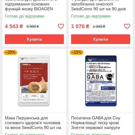
підтримання основних
запобігання онкології
функцій мозку BIOAGEN
SeedComs 90 шт на 90 днів
PYRROVITAL NMN 60 капсул
Готово до відправки
Готово до відправки
на 30 днів приймання
4 543
1 076
₴
₴
5 900 ₴
1 345 ₴
Купити
Купити
–20%
–15%
Мака Перуанська для
Посилена GABA для Сну
статевого здоров'я чоловіків
Нормалізації тиску крові
та жінок SeedComs 90 шт на
Зняття нервової напруги
1 місяць прийому
Габа SeedComs 30 шт на 1
Готово до відправки
Готово до відправки