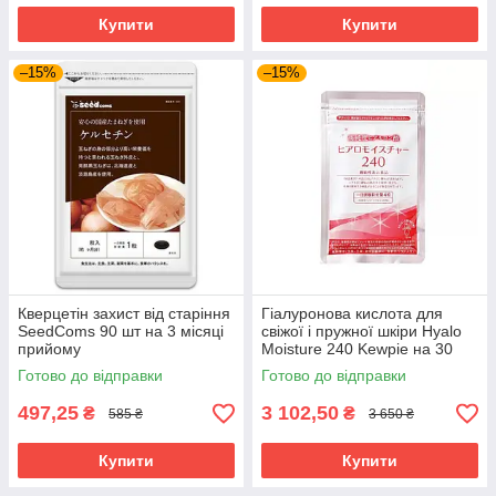
Купити
Купити
–15%
–15%
Кверцетін захист від старіння
Гіалуронова кислота для
SeedComs 90 шт на 3 місяці
свіжої і пружної шкіри Hyalo
прийому
Moisture 240 Kewpie на 30
днів прийому
Готово до відправки
Готово до відправки
497,25
3 102,50
₴
₴
585 ₴
3 650 ₴
Купити
Купити