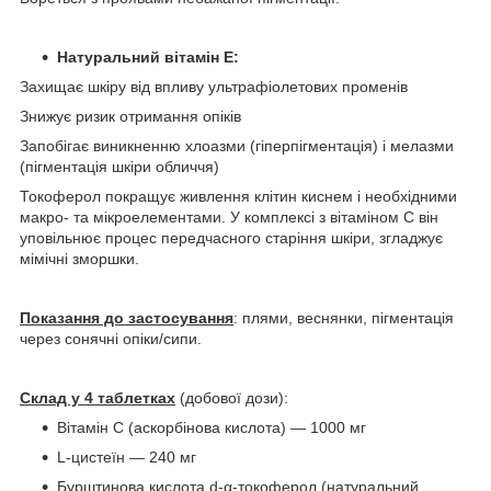
Натуральний вітамін Е:
Захищає шкіру від впливу ультрафіолетових променів
Знижує ризик отримання опіків
Запобігає виникненню хлоазми (гіперпігментація) і мелазми
(пігментація шкіри обличчя)
Токоферол покращує живлення клітин киснем і необхідними
макро- та мікроелементами. У комплексі з вітаміном C він
уповільнює процес передчасного старіння шкіри, згладжує
мімічні зморшки.
Показання до застосування
: плями, веснянки, пігментація
через сонячні опіки/сипи.
Склад у 4 таблетках
(добової дози):
Вітамін С (аскорбінова кислота) — 1000 мг
L-цистеїн — 240 мг
Бурштинова кислота d-α-токоферол (натуральний