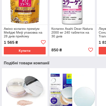
Аміно колаген преміум
Колаген Asahi Dear-Natura
Ліку
Мейджі Meiji упаковка на
2000 мг 240 таблеток на
Сонц
28 днів прийому
30 днів
Tran
Pow
1 565
1 8
₴
2,5 
850
₴
Купити
Подібні товари компанії