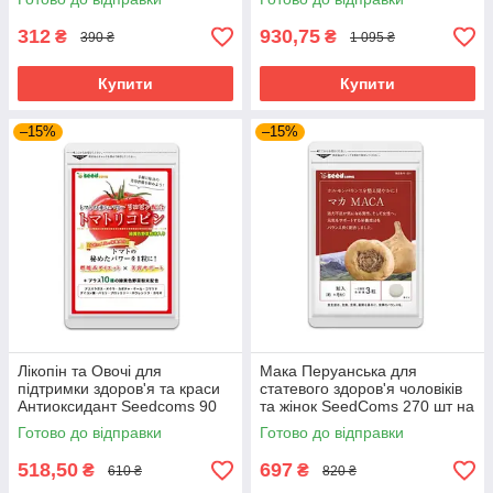
місяць прийому
312
930,75
₴
₴
390 ₴
1 095 ₴
Купити
Купити
–15%
–15%
Лікопін та Овочі для
Мака Перуанська для
підтримки здоров'я та краси
статевого здоров'я чоловіків
Антиоксидант Seedcoms 90
та жінок SeedComs 270 шт на
капсул на 3 місяці прийому
3 місяці прийому
Готово до відправки
Готово до відправки
518,50
697
₴
₴
610 ₴
820 ₴