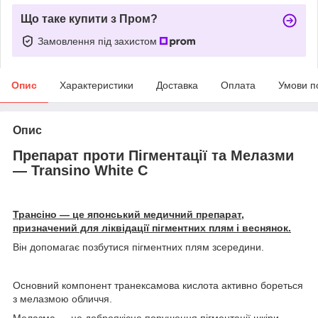
Що таке купити з Пром?
Замовлення під захистом
Опис
Характеристики
Доставка
Оплата
Умови п
Опис
Препарат проти Пігментації та Мелазми
— Transino White C
Трансіно — це японський медичний препарат,
призначений для ліквідації пігментних плям і веснянок.
Він допомагає позбутися пігментних плям зсередини.
Основний компонент транексамова кислота активно бореться
з мелазмою обличчя.