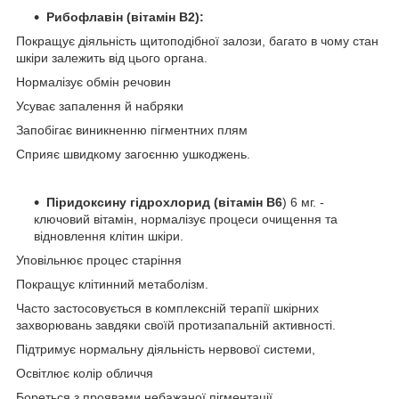
Рибофлавін (вітамін B2):
Покращує діяльність щитоподібної залози, багато в чому стан
шкіри залежить від цього органа.
Нормалізує обмін речовин
Усуває запалення й набряки
Запобігає виникненню пігментних плям
Сприяє швидкому загоєнню ушкоджень.
Піридоксину гідрохлорид (вітамін В6
) 6 мг. -
ключовий вітамін, нормалізує процеси очищення та
відновлення клітин шкіри.
Уповільнює процес старіння
Покращує клітинний метаболізм.
Часто застосовується в комплексній терапії шкірних
захворювань завдяки своїй протизапальній активності.
Підтримує нормальну діяльність нервової системи,
Освітлює колір обличчя
Бореться з проявами небажаної пігментації.