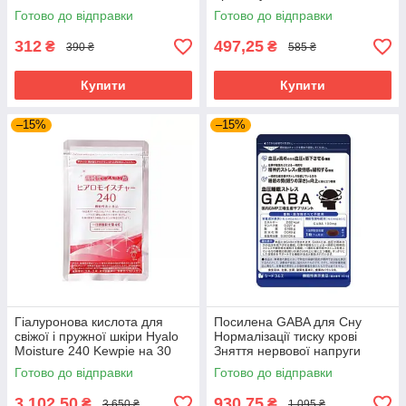
1 місяць прийому
Готово до відправки
Готово до відправки
312
497,25
₴
₴
390 ₴
585 ₴
Купити
Купити
–15%
–15%
Гіалуронова кислота для
Посилена GABA для Сну
свіжої і пружної шкіри Hyalo
Нормалізації тиску крові
Moisture 240 Kewpie на 30
Зняття нервової напруги
днів прийому
Габа SeedComs 30 шт на 1
Готово до відправки
Готово до відправки
місяць прийому
3 102,50
930,75
₴
₴
3 650 ₴
1 095 ₴