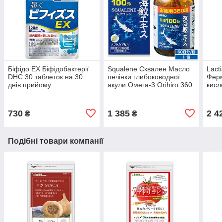
Біфідо EX Біфідобактерії
Squalene Сквален Масло
Lact
DHC 30 таблеток на 30
печінки глибоководної
Ферм
днів прийому
акули Омега-3 Orihiro 360
кисл
капсул на 2 міс
упак
730
1 385
2 4
₴
₴
Подібні товари компанії