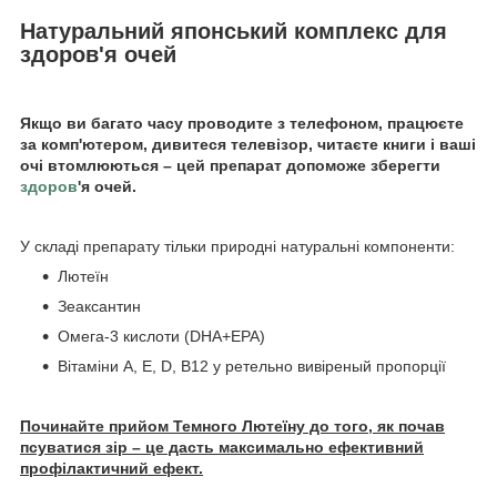
Натуральний японський комплекс для
здоров'я очей
Якщо ви багато часу проводите з телефоном, працюєте
за комп'ютером, дивитеся телевізор, читаєте книги і ваші
очі втомлюються – цей препарат допоможе зберегти
здоров
'я очей.
У складі препарату тільки природні натуральні компоненти:
Лютеїн
Зеаксантин
Омега-3 кислоти (DHA+EPA)
Вітаміни А, Е, D, В12 у ретельно вивіреный пропорції
Починайте прийом Темного Лютеїну до того, як почав
псуватися зір – це дасть максимально ефективний
профілактичний ефект.