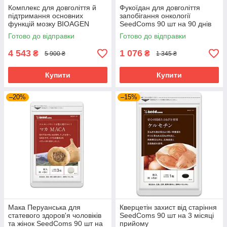
Комплекс для довголіття й
Фукоїдан для довголіття
підтримання основних
запобігання онкології
функцій мозку BIOAGEN
SeedComs 90 шт на 90 днів
PYRROVITAL NMN 60 капсул
Готово до відправки
Готово до відправки
на 30 днів приймання
4 543
1 076
₴
₴
5 900 ₴
1 345 ₴
Купити
Купити
–20%
–15%
Мака Перуанська для
Кверцетін захист від старіння
статевого здоров'я чоловіків
SeedComs 90 шт на 3 місяці
та жінок SeedComs 90 шт на
прийому