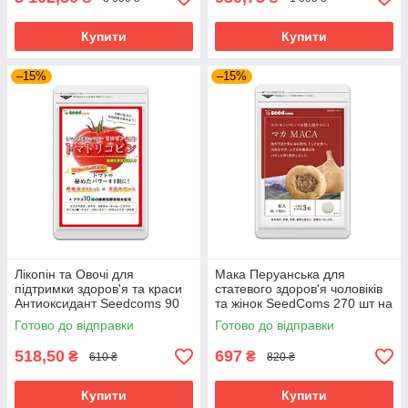
Купити
Купити
–15%
–15%
Лікопін та Овочі для
Мака Перуанська для
підтримки здоров'я та краси
статевого здоров'я чоловіків
Антиоксидант Seedcoms 90
та жінок SeedComs 270 шт на
капсул на 3 місяці прийому
3 місяці прийому
Готово до відправки
Готово до відправки
518,50
697
₴
₴
610 ₴
820 ₴
Купити
Купити