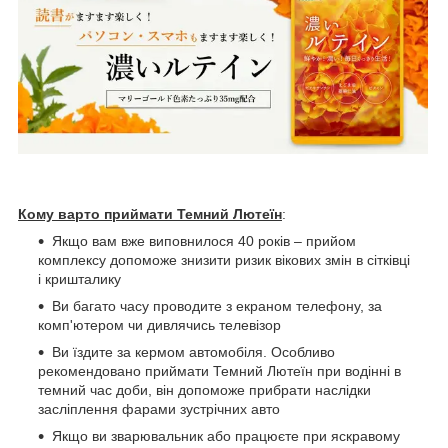
Кому варто приймати Темний Лютеїн
:
Якщо вам вже виповнилося 40 років – прийом
комплексу допоможе знизити ризик вікових змін в сітківці
і кришталику
Ви багато часу проводите з екраном телефону, за
комп'ютером чи дивлячись телевізор
Ви їздите за кермом автомобіля. Особливо
рекомендовано приймати Темний Лютеїн при водінні в
темний час доби, він допоможе прибрати наслідки
засліплення фарами зустрічних авто
Якщо ви зварювальник або працюєте при яскравому