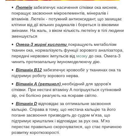
Лютеїн
забезпечує насичення сітківки ока киснем,
покращує засвоєння мікроелементів, мінералів і
вітамінів. Лютеїн - потужний антиоксидант, що захищає
клітини від дії вільних радикалів і бореться із віковими
змінами. На жаль, з віком кількість лютеїну в тілі людини
зменшується
Омега-3 жирні кислоти
покращують метаболізм
тканин ока, нормалізують функції зорового аналізатора,
передачі нервових імпульсів від
мозку
до ока. Омега-3
чинить протизапальну імуномоделюючу дію.
Вітамін В12
забезпечує кровообіг у тканинах ока та
підтримує роботу зорового нерва.
Вітамін А (ретинол)
необхідний для здоров'я
сітківки. При нестачі вітаміну А погіршується сутінковий
зір, очі болісно реагують на яскраве світло.
Вітамін D
відповідає за оптимальне засвоєння
кальцію. Справа в тому, що нестача кальцію та його
погане засвоєння призводить до судом м'яза, що
підтримує кришталик і відповідає за рух ока. М'яз
перестає правильно скорочуватися, що стає причиною
розвитку короткозорості.