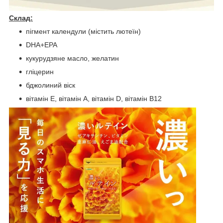
Склад:
пігмент календули (містить лютеїн)
DHA+EPA
кукурудзяне масло, желатин
гліцерин
бджолиний віск
вітамін Е, вітамін А, вітамін D, вітамін В12