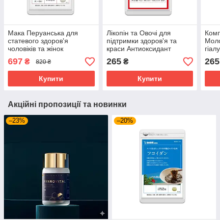
Мака Перуанська для
Лікопін та Овочі для
Комп
статевого здоров'я
підтримки здоров'я та
Моло
чоловіків та жінок
краси Антиоксидант
гіал
SeedComs 270 шт на 3
Seedcoms 30 капсул на 1
Seed
697
265
265
₴
₴
820 ₴
місяці прийому
місяць прийому
міся
Купити
Купити
Акційні пропозиції та новинки
–23%
–20%