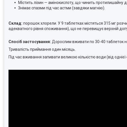
Містить лізин — амінокислоту, що чинить протилишайну д
Знімає спазми під час астми (завдяки магнію).
Склад:
порошок хлорели. У 9 таблетках містяться 315 мг розч
адекватного рівня споживання), що не перевищує верхній доп
Спосіб застосування:
Дорослим вживати по 30-40 таблеток на
Тривалість приймання один місяць.
Під час вживання запивати великою кількістю води (від однієї