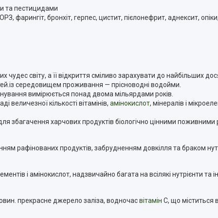
ми та пестицидами
ОРЗ, фарингіт, бронхіт, герпес, цистит, пієлонефрит, аднексит, опіки
чудес світу, а її відкриття сміливо зарахувати до найбільших дос
тей.із середовищем проживання — прісноводні водойми.
снування вимірюється понад двома мільярдами років.
аді величезної кількості вітамінів,
амінокислот
, мінералів і мікроел
 для збагачення харчових продуктів біологічно цінними поживними
ням рафінованих продуктів, забрудненням довкілля та браком нутрі
елементів і амінокислот, надзвичайно багата на всілякі нутрієнти та і
ечовин. прекрасне джерело заліза, водночас
вітамін
C, що міститься 