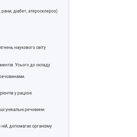
, рани, діабет, атеросклероз)
ягнень наукового світу
ементів. Усього до складу
 речовинами.
єнтів у раціоні.
нші унікальні речовини.
в ній, допомагає організму