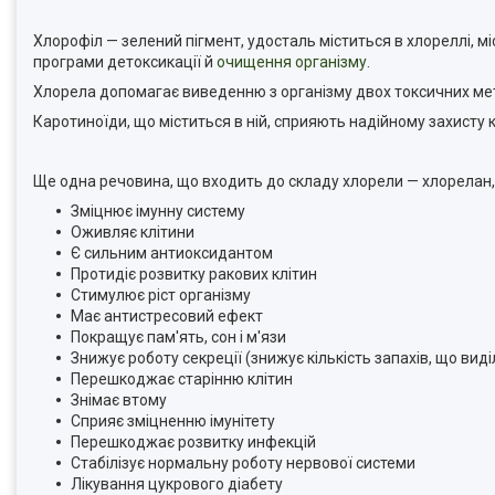
Хлорофіл — зелений пігмент, удосталь міститься в хлореллі, мі
програми детоксикації й
очищення організму
.
Хлорела допомагає виведенню з організму двох токсичних мет
Каротиноїди, що міститься в ній, сприяють надійному захисту к
Ще одна речовина, що входить до складу хлорели — хлорелан, 
Зміцнює імунну систему
Оживляє клітини
Є сильним антиоксидантом
Протидіє розвитку ракових клітин
Стимулює ріст організму
Має антистресовий ефект
Покращує пам'ять, сон і м'язи
Знижує роботу секреції (знижує кількість запахів, що вид
Перешкоджає старінню клітин
Знімає втому
Сприяє зміцненню імунітету
Перешкоджає розвитку инфекцій
Стабілізує нормальну роботу нервової системи
Лікування цукрового діабету