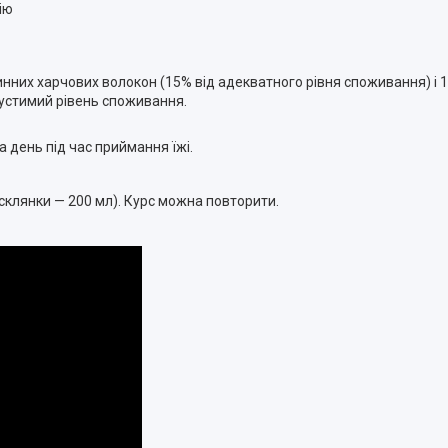
ію
инних харчових волокон (15% від адекватного рівня споживання) і 1
устимий рівень споживання.
 день під час приймання їжі.
 склянки — 200 мл). Курс можна повторити.