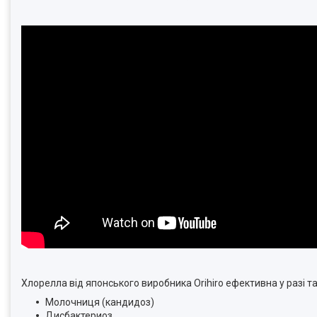
Хлорелла від японського виробника Orihiro ефективна у разі та
Молочниця (кандидоз)
Дисбактериоз