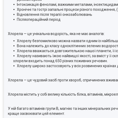
Інтоксикація феноламі, важкими металами, інсектицида
Хронічні та гострі запальні процеси різного походження, (
Відновлення після терапії онкозаболювань
Післяопераційний період
Хлорела — це унікальна водорість, яка не має аналогів:
Хлорелу безпомилково можна назвати одним із найбільших 
Вона належить до класу одноклітинних зелених водорос
Хлорела вважається довгожителькою нашої планети, її і
Хлорелу називають їжою найвищої якості, за вміст у її скл
хлорели входить понад 650 різних поживних речовин.
Хлорелу широко застосовують у всіх розвинених країнах
Хлорела — це чудовий засіб проти хвороб, спричинених вживан
Хлорела містить у собі велику кількість білка, вітамінів, мікро
У ній багато вітамінів групи B, магнію та інших мінеральних р
краще засвоювати цей елемент.