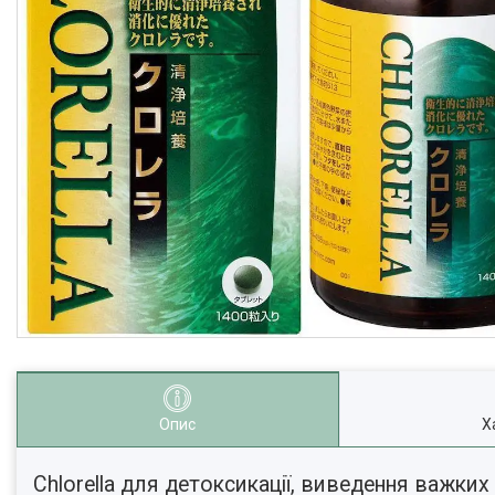
Опис
Х
Chlorella для детоксикації, виведення важких 