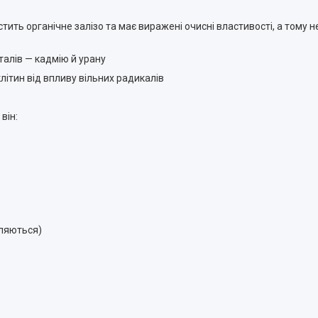
стить органічне залізо та має виражені очисні властивості, а тому 
алів — кадмію й урану
літин від впливу вільних радикалів
він:
іляються)