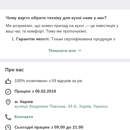
Чому варто обрати техніку для кухні саме у нас?
Ми розуміємо, що кожен прилад на кухні — це інвестиція у
ваш час та комфорт. Тому ми пропонуємо:
Гарантію якості:
Тільки сертифікована продукція з
офіційною гарантією від виробника.
Показати все
Актуальні ціни:
Ми постійно стежимо за ринком,
щоб запропонувати вам найкращі умови.
Швидку доставку:
Відправляємо ваші замовлення
Про нас
в найкоротші терміни по всій Україні.
Професійну консультацію:
Наші менеджери
100% позитивних з 59 відгуків за рік
допоможуть підібрати модель, яка ідеально підійде під
ваші запити та бюджет.
Працює з 06.02.2018
Обирайте надійність та інновації разом із нами!
м. Харків
вулиця Академіка Павлова, 44-Б, Харків, Україна
Контакти
Сьогодні працює з 09:00 до 21:00