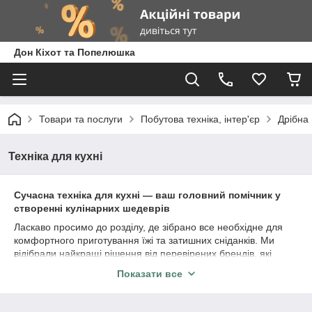
Дон Кіхот та Попелюшка
Товари та послуги
Побутова техніка, інтер'єр
Дрібна 
Техніка для кухні
Сучасна техніка для кухні — ваш головний помічник у
створенні кулінарних шедеврів
Ласкаво просимо до розділу, де зібрано все необхідне для
комфортного приготування їжі та затишних сніданків. Ми
відібрали найкращі рішення від перевірених брендів, які
поєднують у собі функціональність, стильний дизайн та
Показати все
довговічність. У нашому асортименті ви знайдете:
Дрібну побутову техніку:
від тостерів до потужних