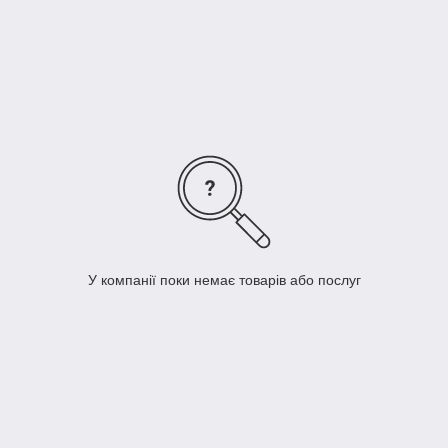
блендерів.
Прилади для приготування:
мультиварки, грилі та
печі.
Кавове обладнання:
для ідеального ранку кожного
дня.
Зробіть свою кухню місцем, де готувати легко, а відпочивати
— приємно!
У компанії поки немає товарів або послуг