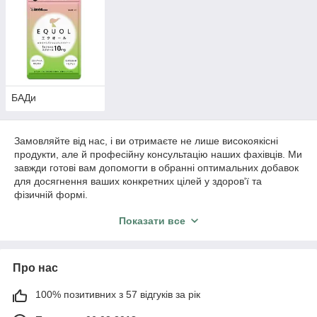
гарантуючи вашому організму лише корисні та ефективні
компоненти.
Незалежно від того, чи ви спортсмен, який шукає підтримку
для свого активного способу життя, чи просто людина, яка
прагне підтримувати своє здоров'я, у нас ви знайдете все
необхідне. Наші продукти сприяють правильному
БАДи
функціонуванню організму, підтримують імунітет, зміцнюють
кістки та м'язи, а також поліпшують енергетичний обмін.
Замовляйте від нас, і ви отримаєте не лише високоякісні
продукти, але й професійну консультацію наших фахівців. Ми
завжди готові вам допомогти в обранні оптимальних добавок
для досягнення ваших конкретних цілей у здоров'ї та
фізичній формі.
Показати все
Обирайте товари з сайту "Дон Кіхот та Попелюшка" – це ваш
персональний провідник у світі якісних діетичних добавок для
повноцінного та активного життя!
Про нас
100% позитивних з 57 відгуків за рік