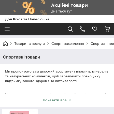
Дон Кіхот та Попелюшка
Товари та послуги
Спорт і захоплення
Спортивні то
Спортивні товари
Ми пропонуємо вам широкий асортимент вітамінів, мінералів
та натуральних комплексів, щоб забезпечити повноцінну
підтримку вашого здоров'я та витривалості.
Наш асортимент включає тільки найвищої якості продукти від
надійних виробників, спеціалізованих в області діетичних
Показати все
добавок. Ми ретельно відбираємо лише ті продукти, які
відповідають найвищим стандартам якості та безпеки,